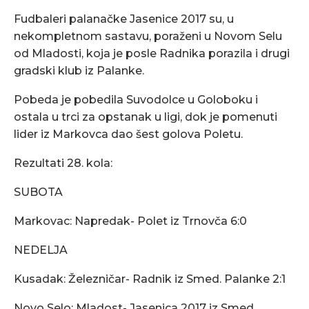
Fudbaleri palanačke Jasenice 2017 su, u
nekompletnom sastavu, poraženi u Novom Selu
od Mladosti, koja je posle Radnika porazila i drugi
gradski klub iz Palanke.
Pobeda je pobedila Suvodolce u Goloboku i
ostala u trci za opstanak u ligi, dok je pomenuti
lider iz Markovca dao šest golova Poletu.
Rezultati 28. kola:
SUBOTA
Markovac: Napredak- Polet iz Trnovča 6:0
NEDELJA
Kusadak: Železničar- Radnik iz Smed. Palanke 2:1
Novo Selo: Mladost- Jasenica 2017 iz Smed.