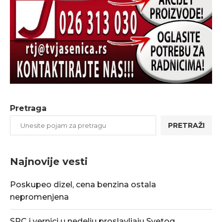
Pretraga
PRETRAŽI
Najnovije vesti
Poskupeo dizel, cena benzina ostala
nepromenjena
SPC i vernici u nedelju proslavljaju Svetog