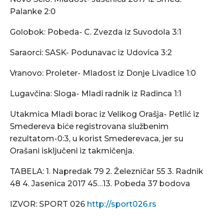
Palanke 2:0
Golobok: Pobeda- C. Zvezda iz Suvodola 3:1
Saraorci: SASK- Podunavac iz Udovica 3:2
Vranovo: Proleter- Mladost iz Donje Livadice 1:0
Lugavčina: Sloga- Mladi radnik iz Radinca 1:1
Utakmica Mladi borac iz Velikog Orašja- Petlić iz
Smedereva biće registrovana službenim
rezultatom-0:3, u korist Smederevaca, jer su
Orašani isključeni iz takmičenja.
TABELA: 1. Napredak 79 2. Železničar 55 3. Radnik
48 4. Jasenica 2017 45…13. Pobeda 37 bodova
IZVOR: SPORT 026
http://sport026.rs