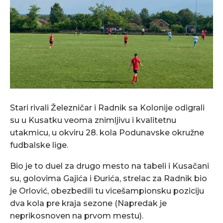
Stari rivali Železničar i Radnik sa Kolonije odigrali
su u Kusatku veoma znimljivu i kvalitetnu
utakmicu, u okviru 28. kola Podunavske okružne
fudbalske lige.
Bio je to duel za drugo mesto na tabeli i Kusačani
su, golovima Gajića i Đurića, strelac za Radnik bio
je Orlović, obezbedili tu vicešampionsku poziciju
dva kola pre kraja sezone (Napredak je
neprikosnoven na prvom mestu).