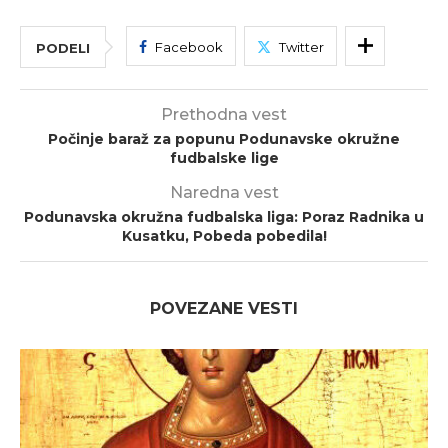
Facebook
Twitter
PODELI
Prethodna vest
Počinje baraž za popunu Podunavske okružne
fudbalske lige
Naredna vest
Podunavska okružna fudbalska liga: Poraz Radnika u
Kusatku, Pobeda pobedila!
POVEZANE VESTI