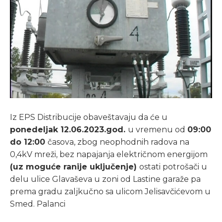
Iz EPS Distribucije obaveštavaju
da
će
u
ponedeljak
12.06.2023.god
.
u
vremenu
od
09:00
do
12:00
časova
,
zbog
neophodnih
radova
na
0,4kV
mreži
,
bez
napajanja
električnom
energijom
(
uz
moguće ranije uključenje
)
ostati
potrošači
u
delu
ulice
Glavaševa
u
zoni
od
Lastine
garaže
pa
prema
gradu
zaljkučno
sa
ulicom
Jelisavčićevom
u
Smed
.
Palanci