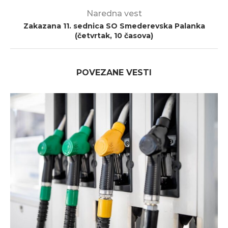
Naredna vest
Zakazana 11. sednica SO Smederevska Palanka
(četvrtak, 10 časova)
POVEZANE VESTI