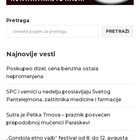
Pretraga
PRETRAŽI
Najnovije vesti
Poskupeo dizel, cena benzina ostala
nepromenjena
SPC i vernici u nedelju proslavljaju Svetog
Pantelejmona, zaštitnika medicine i farmacije
Sutra je Petka Trnova – praznik posvećen
prepodobnoj mučenici Paraskevi
„Gondola etno vajb“ festival od 8. do 12. avgusta