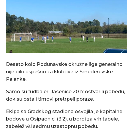
Deseto kolo Podunavske okružne lige generalno
nije bilo uspešno za klubove iz Smederevske
Palanke.
Samo su fudbaleri Jasenice 2017 ostvarili pobedu,
dok su ostali timovi pretrpeli poraze.
Ekipa sa Gradskog stadiona osvojila je kapitalne
bodove u Osipaonici (3:2), u borbi za vrh tabele,
zabeleživši sedmu uzastopnu pobedu.