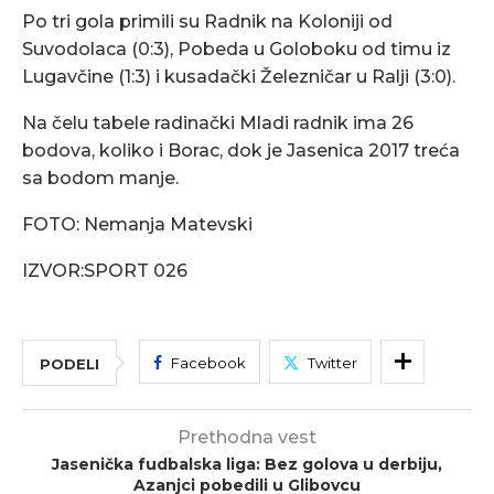
Po tri gola primili su Radnik na Koloniji od
Suvodolaca (0:3), Pobeda u Goloboku od timu iz
Lugavčine (1:3) i kusadački Železničar u Ralji (3:0).
Na čelu tabele radinački Mladi radnik ima 26
bodova, koliko i Borac, dok je Jasenica 2017 treća
sa bodom manje.
FOTO: Nemanja Matevski
IZVOR:SPORT 026
Facebook
Twitter
PODELI
Prethodna vest
Jasenička fudbalska liga: Bez golova u derbiju,
Azanjci pobedili u Glibovcu