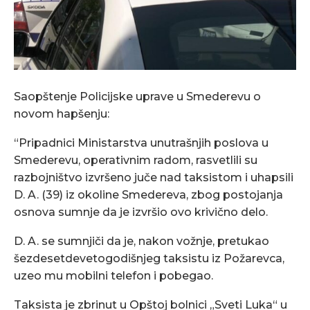
Saopštenje Policijske uprave u Smederevu o
novom hapšenju:
“Pripadnici Ministarstva unutrašnjih poslova u
Smederevu, operativnim radom, rasvetlili su
razbojništvo izvršeno juče nad taksistom i uhapsili
D. A. (39) iz okoline Smedereva, zbog postojanja
osnova sumnje da je izvršio ovo krivično delo.
D. A. se sumnjiči da je, nakon vožnje, pretukao
šezdesetdevetogodišnjeg taksistu iz Požarevca,
uzeo mu mobilni telefon i pobegao.
Taksista je zbrinut u Opštoj bolnici „Sveti Luka“ u