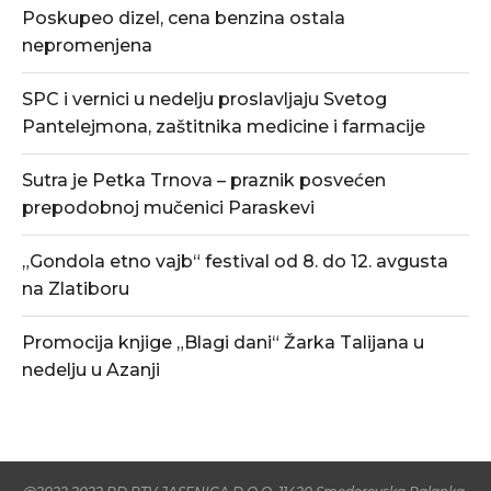
Poskupeo dizel, cena benzina ostala
nepromenjena
SPC i vernici u nedelju proslavljaju Svetog
Pantelejmona, zaštitnika medicine i farmacije
Sutra je Petka Trnova – praznik posvećen
prepodobnoj mučenici Paraskevi
„Gondola etno vajb“ festival od 8. do 12. avgusta
na Zlatiboru
Promocija knjige „Blagi dani“ Žarka Talijana u
nedelju u Azanji