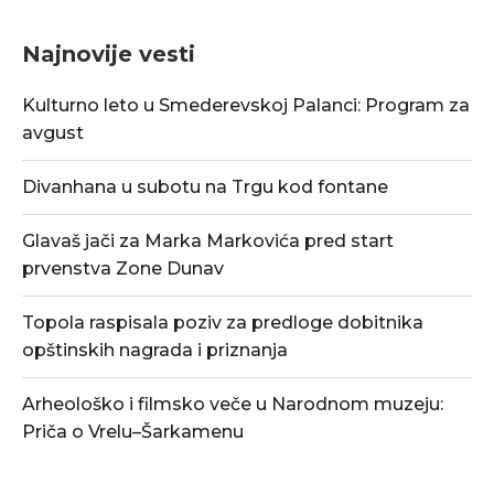
Najnovije vesti
Kulturno leto u Smederevskoj Palanci: Program za
avgust
Divanhana u subotu na Trgu kod fontane
Glavaš jači za Marka Markovića pred start
prvenstva Zone Dunav
Topola raspisala poziv za predloge dobitnika
opštinskih nagrada i priznanja
Arheološko i filmsko veče u Narodnom muzeju:
Priča o Vrelu–Šarkamenu