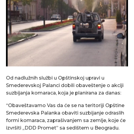
Od nadlužnih službi u Opštinskoj upravi u
Smederevskoj Palanci dobili obaveštenje o akciji
suzbijanja komaraca, koja je planirana za danas:
“Obaveštavamo Vas da će se na teritoriji Opštine
Smederevska Palanka obaviti suzbijanje odraslih
formi komaraca, zaprašivanjem sa zemlje, koje će
izvršiti „DDD Promet” sa sedištem u Beogradu.