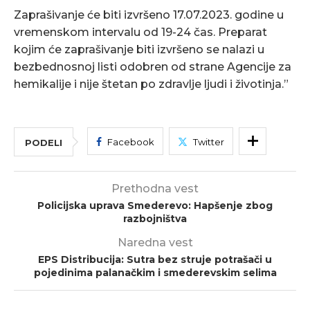
Zaprašivanje će biti izvršeno 17.07.2023. godine u
vremenskom intervalu od 19-24 čas. Preparat
kojim će zaprašivanje biti izvršeno se nalazi u
bezbednosnoj listi odobren od strane Agencije za
hemikalije i nije štetan po zdravlje ljudi i životinja.”
Facebook
Twitter
PODELI
Prethodna vest
Policijska uprava Smederevo: Hapšenje zbog
razbojništva
Naredna vest
EPS Distribucija: Sutra bez struje potrašači u
pojedinima palanačkim i smederevskim selima