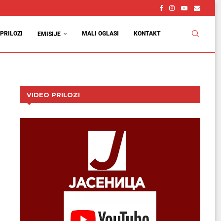
PRILOZI
MALI OGLASI
KONTAKT
EMISIJE
VIDEO PRILOZI