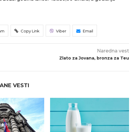
am
Copy Link
Viber
Email
Naredna vest
Zlato za Jovana, bronza za Teu
ANE VESTI