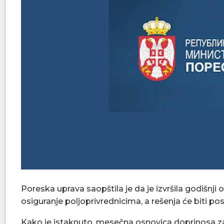
Poreska uprava saopštila je da je izvršila godišn
osiguranje poljoprivrednicima, a rešenja će biti p
Kako je istaknuto, mesečna osnovica doprinosa za 