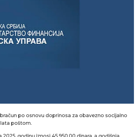
ji obračun po osnovu doprinosa za obavezno socijalno
oslata poštom.
2025. godinu iznosi 45.950,00 dinara, a godišnja