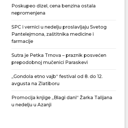
Poskupeo dizel, cena benzina ostala
nepromenjena
Đedović Handanović: Snabdevanje
Odluka o privrem
SPC i vernici u nedelju proslavljaju Svetog
Srbije naftnim derivatima stabilno
akciza na nafte
Pantelejmona, zaštitnika medicine i
06/08/2026
04/08/
farmacije
Sutra je Petka Trnova – praznik posvećen
prepodobnoj mučenici Paraskevi
„Gondola etno vajb“ festival od 8. do 12.
avgusta na Zlatiboru
Promocija knjige „Blagi dani“ Žarka Talijana
u nedelju u Azanji