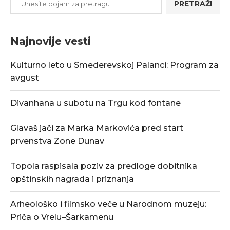
PRETRAŽI
Najnovije vesti
Kulturno leto u Smederevskoj Palanci: Program za
avgust
Divanhana u subotu na Trgu kod fontane
Glavaš jači za Marka Markovića pred start
prvenstva Zone Dunav
Topola raspisala poziv za predloge dobitnika
opštinskih nagrada i priznanja
Arheološko i filmsko veče u Narodnom muzeju:
Priča o Vrelu–Šarkamenu