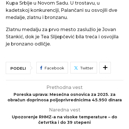
Kupa Srbije u Novom Sadu. U trostavu, u
kadetskoj konkurenciji, Palančani su osvojili dve
medalje, zlatnu i bronzanu.
Zlatnu medalju za prvo mesto zaslužio je Jovan
Stankić, dok je Tea Slijepčević bila treća i osvojila
je bronzano odličje.
Facebook
Twitter
PODELI
Prethodna vest
Poreska uprava: Mesečna osnovica za 2025. za
obračun doprinosa poljoprivrednicima 45.950 dinara
Naredna vest
Upozorenje RHMZ-a na visoke temperature – do
četvrtka i do 39 stepeni