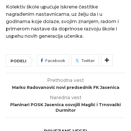
Kolektiv škole upućuje iskrene čestitke
nagrađenim nastavnicama, uz želju da i u
godinama koje dolaze, svojim znanjem, radom i
primerom nastave da doprinose razvoju škole i
uspehu novih generacija učenika.
Facebook
Twitter
PODELI
Prethodna vest
Marko Radovanović novi predsednik FK Jasenica
Naredna vest
Planinari POSK Jasenica osvojili Maglić i Trnovački
Durmitor