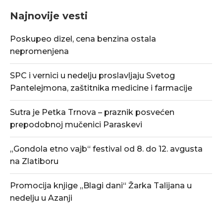
Najnovije vesti
Poskupeo dizel, cena benzina ostala
nepromenjena
SPC i vernici u nedelju proslavljaju Svetog
Pantelejmona, zaštitnika medicine i farmacije
Sutra je Petka Trnova – praznik posvećen
prepodobnoj mučenici Paraskevi
„Gondola etno vajb“ festival od 8. do 12. avgusta
na Zlatiboru
Promocija knjige „Blagi dani“ Žarka Talijana u
nedelju u Azanji