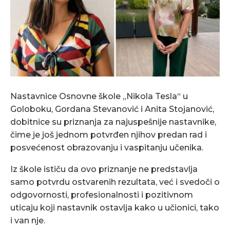
Nastavnice Osnovne škole „Nikola Tesla“ u
Goloboku, Gordana Stevanović i Anita Stojanović,
dobitnice su priznanja za najuspešnije nastavnike,
čime je još jednom potvrđen njihov predan rad i
posvećenost obrazovanju i vaspitanju učenika.
Iz škole ističu da ovo priznanje ne predstavlja
samo potvrdu ostvarenih rezultata, već i svedoči o
odgovornosti, profesionalnosti i pozitivnom
uticaju koji nastavnik ostavlja kako u učionici, tako
i van nje.