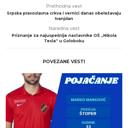
Prethodna vest
Srpska pravoslavna crkva i vernici danas obeležavaju
Ivanjdan
Naredna vest
Priznanje za najuspešnije nastavnike OŠ „Nikola
Tesla“ u Goloboku
POVEZANE VESTI