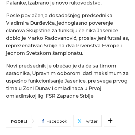
Palanke, izabrano je novo rukovodstvo.
Posle povlačenja dosadašnjeg predsednika
Vladimira Đurđevića, jednoglasno poverenje
članova Skupštine za funkciju čelnika Jasenice
dobio je Marko Radovanović, proslavljeni futsal as,
reprezenativac Srbije na dva Prvenstva Evrope i
jednom Svetskom šampionatu.
Novi predsednik je obećao je da će sa timom
saradnika, Upravnim odborom, dati maksimum za
uspešno funkcionisanje Jasenice, pre svega prvog
tima u Zoni Dunav i omladinaca u Prvoj
omladinskoj ligi FSR Zapadne Srbije.
Facebook
Twitter
PODELI