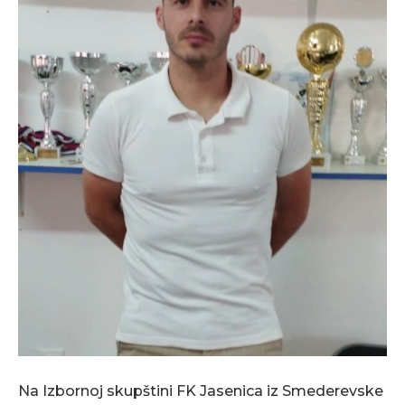
Na Izbornoj skupštini FK Jasenica iz Smederevske