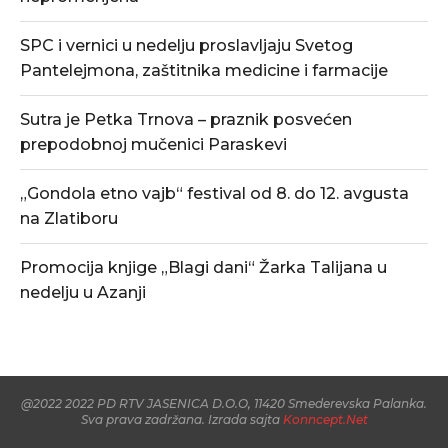
SPC i vernici u nedelju proslavljaju Svetog
Pantelejmona, zaštitnika medicine i farmacije
Sutra je Petka Trnova – praznik posvećen
prepodobnoj mučenici Paraskevi
„Gondola etno vajb“ festival od 8. do 12. avgusta
na Zlatiboru
Promocija knjige „Blagi dani“ Žarka Talijana u
nedelju u Azanji
@2022 2022 PD RTV JASENICA D.O.O, 11420 Smederevska Palanka.
Sva prava zadržana. Izrada sajta
Konncept.Net