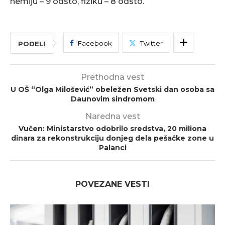
hemiju – 9 odsto, fiziku – 8 odsto.
Facebook
Twitter
PODELI
Prethodna vest
U OŠ “Olga Milošević” obeležen Svetski dan osoba sa
Daunovim sindromom
Naredna vest
Vučen: Ministarstvo odobrilo sredstva, 20 miliona
dinara za rekonstrukciju donjeg dela pešačke zone u
Palanci
POVEZANE VESTI