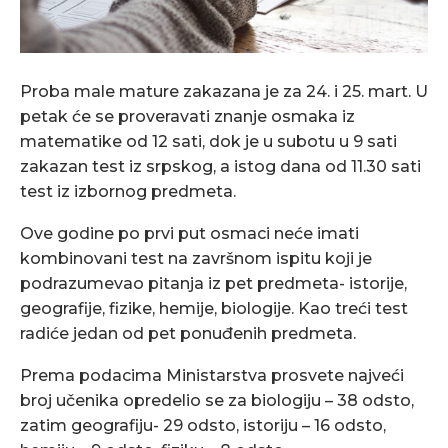
Proba male mature zakazana je za 24. i 25. mart. U
petak će se proveravati znanje osmaka iz
matematike od 12 sati, dok je u subotu u 9 sati
zakazan test iz srpskog, a istog dana od 11.30 sati
test iz izbornog predmeta.
Ove godine po prvi put osmaci neće imati
kombinovani test na završnom ispitu koji je
podrazumevao pitanja iz pet predmeta- istorije,
geografije, fizike, hemije, biologije. Kao treći test
radiće jedan od pet ponuđenih predmeta.
Prema podacima Ministarstva prosvete najveći
broj učenika opredelio se za biologiju – 38 odsto,
zatim geografiju- 29 odsto, istoriju – 16 odsto,