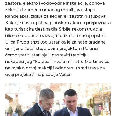
zastora, elektro i vodovodne instalacije, obnova
zelenila i zamena urbanog mobilijara, klupa,
kandelabra, zidića za sedenje i zaštitnih stubova.
Kako je naša opština planskim aktima prepoznata
kao turistička destinacija Srbije, rekonstrukcija
ulice će doprineti razvoju turizma u našoj opštini.
Ulica Prvog srpskog ustanka je za naše građane
omiljeno šetalište, a ovim projektom Palanci
ćemo vratiti stari sjaj i nastaviti tradiciju
nekadašnjeg “korzoa”. Hvala ministru Martinoviću
na ovako brzoj reakciji i odobrenju sredstava za
ovaj projekat”, napisao je Vučen.