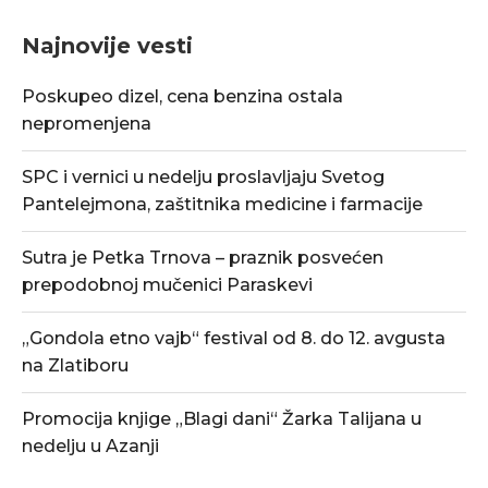
Najnovije vesti
Poskupeo dizel, cena benzina ostala
nepromenjena
SPC i vernici u nedelju proslavljaju Svetog
Pantelejmona, zaštitnika medicine i farmacije
Sutra je Petka Trnova – praznik posvećen
prepodobnoj mučenici Paraskevi
„Gondola etno vajb“ festival od 8. do 12. avgusta
na Zlatiboru
Promocija knjige „Blagi dani“ Žarka Talijana u
nedelju u Azanji