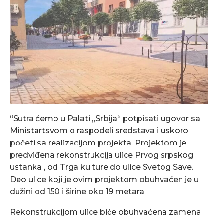
“Sutra ćemo u Palati „Srbija“ potpisati ugovor sa
Ministartsvom o raspodeli sredstava i uskoro
početi sa realizacijom projekta. Projektom je
predviđena rekonstrukcija ulice Prvog srpskog
ustanka , od Trga kulture do ulice Svetog Save.
Deo ulice koji je ovim projektom obuhvaćen je u
dužini od 150 i širine oko 19 metara.
Rekonstrukcijom ulice biće obuhvaćena zamena