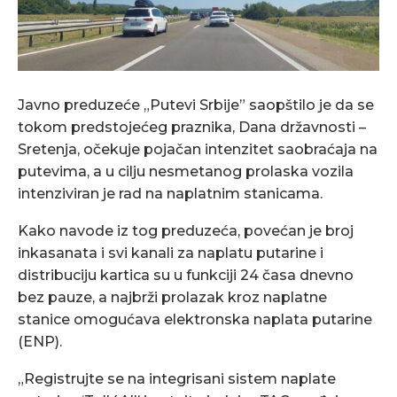
Javno preduzeće „Putevi Srbije” saopštilo je da se
tokom predstojećeg praznika, Dana državnosti –
Sretenja, očekuje pojačan intenzitet saobraćaja na
putevima, a u cilju nesmetanog prolaska vozila
intenziviran je rad na naplatnim stanicama.
Kako navode iz tog preduzeća, povećan je broj
inkasanata i svi kanali za naplatu putarine i
distribuciju kartica su u funkciji 24 časa dnevno
bez pauze, a najbrži prolazak kroz naplatne
stanice omogućava elektronska naplata putarine
(ENP).
„Registrujte se na integrisani sistem naplate