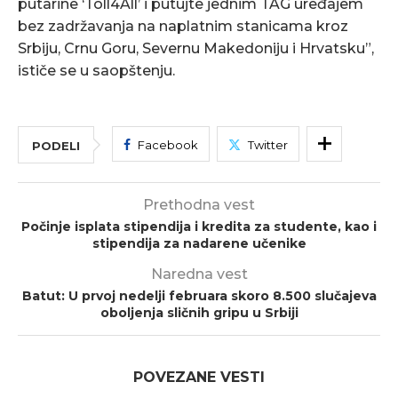
putarine ‘Toll4All’ i putujte jednim TAG uređajem
bez zadržavanja na naplatnim stanicama kroz
Srbiju, Crnu Goru, Severnu Makedoniju i Hrvatsku”,
ističe se u saopštenju.
Facebook
Twitter
PODELI
Prethodna vest
Počinje isplata stipendija i kredita za studente, kao i
stipendija za nadarene učenike
Naredna vest
Batut: U prvoj nedelji februara skoro 8.500 slučajeva
oboljenja sličnih gripu u Srbiji
POVEZANE VESTI