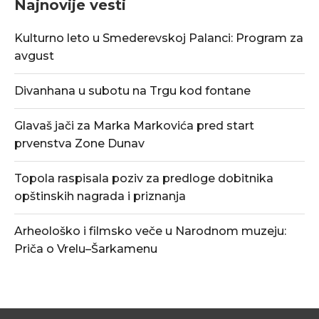
Najnovije vesti
Kulturno leto u Smederevskoj Palanci: Program za
avgust
Divanhana u subotu na Trgu kod fontane
Glavaš jači za Marka Markovića pred start
prvenstva Zone Dunav
Topola raspisala poziv za predloge dobitnika
opštinskih nagrada i priznanja
Arheološko i filmsko veče u Narodnom muzeju:
Priča o Vrelu–Šarkamenu