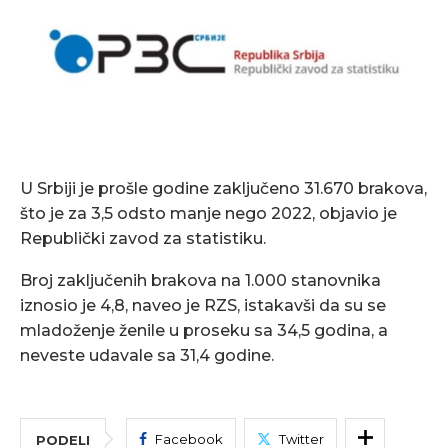
U Srbiji je prošle godine zaključeno 31.670 brakova,
što je za 3,5 odsto manje nego 2022, objavio je
Republički zavod za statistiku.
Broj zaključenih brakova na 1.000 stanovnika
iznosio je 4,8, naveo je RZS, istakavši da su se
mladoženje ženile u proseku sa 34,5 godina, a
neveste udavale sa 31,4 godine.
Facebook
Twitter
PODELI