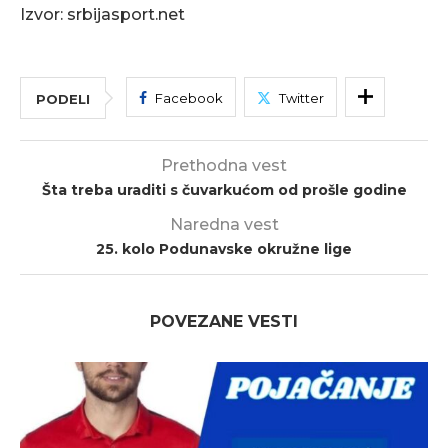
Izvor: srbijasport.net
Facebook
Twitter
PODELI
Prethodna vest
Šta treba uraditi s čuvarkućom od prošle godine
Naredna vest
25. kolo Podunavske okružne lige
POVEZANE VESTI