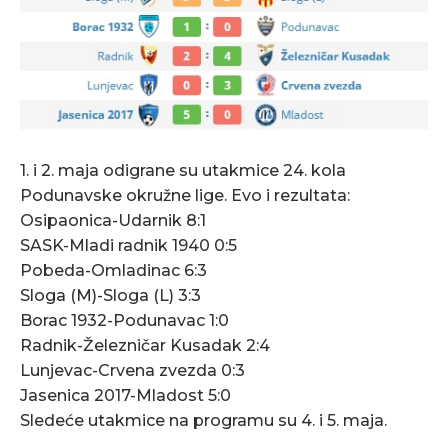
1. i 2. maja odigrane su utakmice 24. kola
Podunavske okružne lige. Evo i rezultata:
Osipaonica-Udarnik 8:1
SASK-Mladi radnik 1940 0:5
Pobeda-Omladinac 6:3
Sloga (M)-Sloga (L) 3:3
Borac 1932-Podunavac 1:0
Radnik-Železničar Kusadak 2:4
Lunjevac-Crvena zvezda 0:3
Jasenica 2017-Mladost 5:0
Sledeće utakmice na programu su 4. i 5. maja.