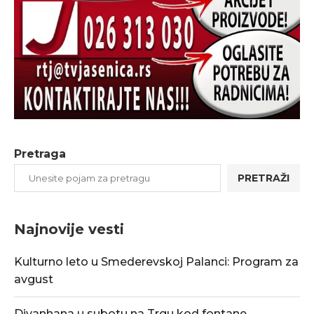
Pretraga
PRETRAŽI
Najnovije vesti
Kulturno leto u Smederevskoj Palanci: Program za
avgust
Divanhana u subotu na Trgu kod fontane