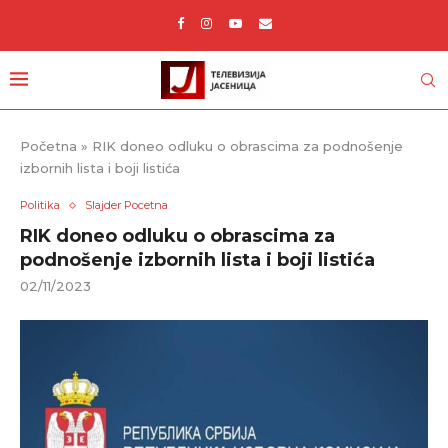
Početna
»
RIK doneo odluku o obrascima za podnošenje
izbornih lista i boji listića
Politika
Slajder Pocetna
RIK doneo odluku o obrascima za
podnošenje izbornih lista i boji listića
02/11/2023