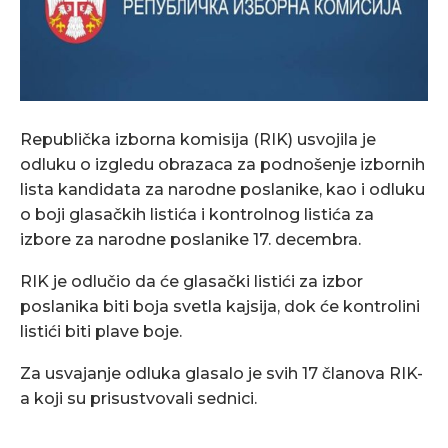
Republička izborna komisija (RIK) usvojila je
odluku o izgledu obrazaca za podnošenje izbornih
lista kandidata za narodne poslanike, kao i odluku
o boji glasačkih listića i kontrolnog listića za
izbore za narodne poslanike 17. decembra.
RIK je odlučio da će glasački listići za izbor
poslanika biti boja svetla kajsija, dok će kontrolini
listići biti plave boje.
Za usvajanje odluka glasalo je svih 17 članova RIK-
a koji su prisustvovali sednici.