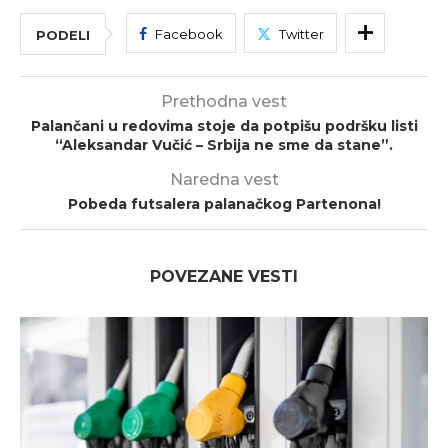
Facebook
Twitter
PODELI
Prethodna vest
Palančani u redovima stoje da potpišu podršku listi
“Aleksandar Vučić – Srbija ne sme da stane”.
Naredna vest
Pobeda futsalera palanačkog Partenona!
POVEZANE VESTI