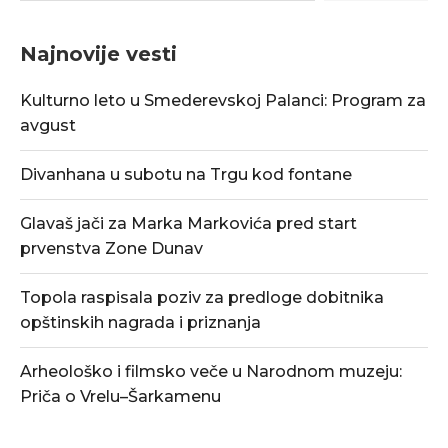
Najnovije vesti
Kulturno leto u Smederevskoj Palanci: Program za
avgust
Divanhana u subotu na Trgu kod fontane
Glavaš jači za Marka Markovića pred start
prvenstva Zone Dunav
Topola raspisala poziv za predloge dobitnika
opštinskih nagrada i priznanja
Arheološko i filmsko veče u Narodnom muzeju:
Priča o Vrelu–Šarkamenu