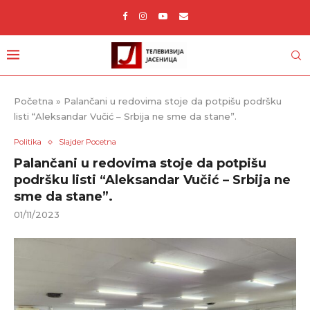
Početna
»
Palančani u redovima stoje da potpišu podršku
listi “Aleksandar Vučić – Srbija ne sme da stane”.
Politika
Slajder Pocetna
Palančani u redovima stoje da potpišu
podršku listi “Aleksandar Vučić – Srbija ne
sme da stane”.
01/11/2023