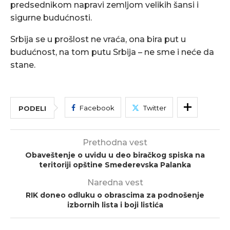
predsednikom napravi zemljom velikih šansi i
sigurne budućnosti.
Srbija se u prošlost ne vraća, ona bira put u
budućnost, na tom putu Srbija – ne sme i neće da
stane.
Facebook
Twitter
PODELI
Prethodna vest
Obaveštenje o uvidu u deo biračkog spiska na
teritoriji opštine Smederevska Palanka
Naredna vest
RIK doneo odluku o obrascima za podnošenje
izbornih lista i boji listića