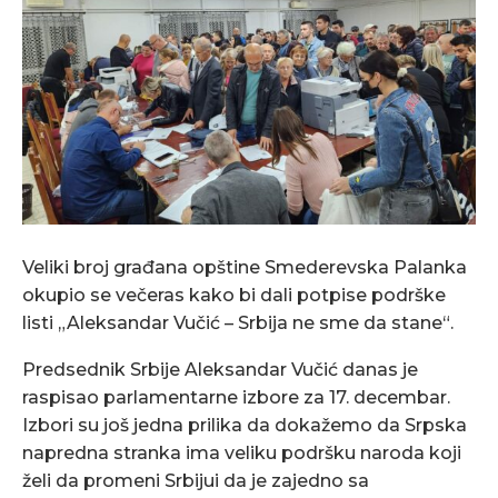
Veliki broj građana opštine Smederevska Palanka
okupio se večeras kako bi dali potpise podrške
listi „Aleksandar Vučić – Srbija ne sme da stane“.
Predsednik Srbije Aleksandar Vučić danas je
raspisao parlamentarne izbore za 17. decembar.
Izbori su još jedna prilika da dokažemo da Srpska
napredna stranka ima veliku podršku naroda koji
želi da promeni Srbijui da je zajedno sa