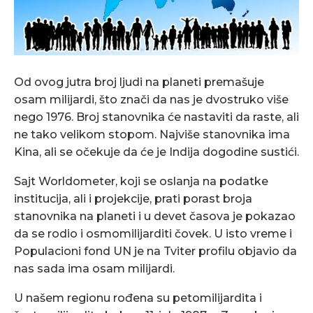
Od ovog jutra broj ljudi na planeti premašuje
osam milijardi, što znači da nas je dvostruko više
nego 1976. Broj stanovnika će nastaviti da raste, ali
ne tako velikom stopom. Najviše stanovnika ima
Kina, ali se očekuje da će je Indija dogodine sustići.
Sajt Worldometer, koji se oslanja na podatke
institucija, ali i projekcije, prati porast broja
stanovnika na planeti i u devet časova je pokazao
da se rodio i osmomilijarditi čovek. U isto vreme i
Populacioni fond UN je na Tviter profilu objavio da
nas sada ima osam milijardi.
U našem regionu rođena su petomilijardita i