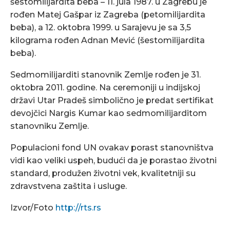
šestomilijardita beba – 11. jula 1987. u Zagrebu je
rođen Matej Gašpar iz Zagreba (petomilijardita
beba), a 12. oktobra 1999. u Sarajevu je sa 3,5
kilograma rođen Adnan Mević (šestomilijardita
beba).
Sedmomilijarditi stanovnik Zemlje rođen je 31.
oktobra 2011. godine. Na ceremoniji u indijskoj
državi Utar Pradeš simbolično je predat sertifikat
devojčici Nargis Kumar kao sedmomilijarditom
stanovniku Zemlje.
Populacioni fond UN ovakav porast stanovništva
vidi kao veliki uspeh, budući da je porastao životni
standard, produžen životni vek, kvalitetniji su
zdravstvena zaštita i usluge.
Izvor/Foto
http://rts.rs