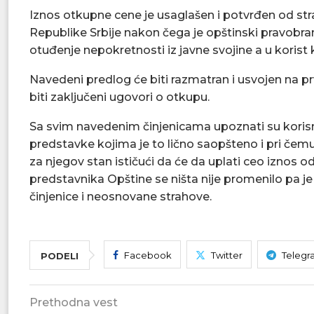
Iznos otkupne cene je usaglašen i potvrđen od str
Republike Srbije nakon čega je opštinski pravobra
otuđenje nepokretnosti iz javne svojine a u korist 
Navedeni predlog će biti razmatran i usvojen na p
biti zaključeni ugovori o otkupu.
Sa svim navedenim činjenicama upoznati su koris
predstavke kojima je to lično saopšteno i pri čemu 
za njegov stan ističući da će da uplati ceo izno
predstavnika Opštine se ništa nije promenilo pa j
činjenice i neosnovane strahove.
Facebook
Twitter
Telegr
PODELI
Prethodna vest