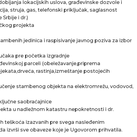
obijanja lokacijskih uslova, građevinske dozvole i
a, struja, gas, telefonski priključak, saglasnost
Srbije i dr.)
ičkog projekta
tambenih jedinica i raspisivanje javnog poziva za izbor
ključaka pre početka izgradnje
đevinskoj parceli (obeležavanje,priprema
jekata,drveća, rastinja,izmeštanje postojećih
ključenje stambenog objekta na elektromrežu, vodovod,
riključne saobraćajnice
jekta u nadležnom katastru nepokretnosti i dr.
kih teškoća izazvanih pre svega nasleđenim
a izvrši sve obaveze koje je Ugovorom prihvatila.