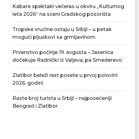
Kabare spektakl večeras u okviru „Kulturnog
leta 2026“ na sceni Gradskog pozorišta
Tropske vrućine ostaju u Srbiji – u petak
mogući pljuskovi sa grmljavinom
Prvenstvo počinje 19. avgusta – Jasenica
dočekuje Radnički iz Valjeva, pa Smederevo
Zlatibor beleži rast posete u prvoj polovini
2026. godini
Raste broj turista u Srbiji – najposećeniji
Beograd i Zlatibor