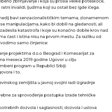
beno zbrinjavanje i koja su prošla velike poteškoće,
 ratni invalidi, ljudima koji su ostali bez igde ičega.
medij bavi senzacionalističkim temama, zlonamernom
e manipulacijama, kako bi dobili na gledanosti, ali
je zadesila katastrofa i koje su konačno dobile krov nad
jima čast i istina nisu na prvom mestu. Za razliku od
navodimo samo činjenice:
anje projektima d.o.o Beograd i Komesarijat za
u juna meseca 2019 godine Ugovor u cilju
beni program u Republici Srbiji.
vora i to.
inskog zemljišta u javnoj svojini radi izgradnje
trebne za sprovođenje postupka izrade tehničke
otrebnih dozvola i saglasnosti, dozvola i uslova