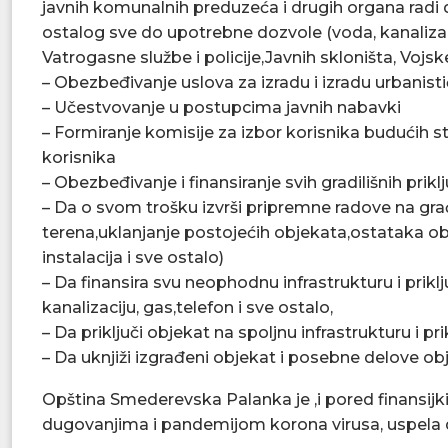
javnih komunalnih preduzeća i drugih organa radi d
ostalog sve do upotrebne dozvole (voda, kanalizacij
Vatrogasne službe i policije,Javnih skloništa, Vojske 
– Obezbeđivanje uslova za izradu i izradu urbanist
– Učestvovanje u postupcima javnih nabavki
– Formiranje komisije za izbor korisnika budućih s
korisnika
– Obezbeđivanje i finansiranje svih gradilišnih pri
– Da o svom trošku izvrši pripremne radove na gra
terena,uklanjanje postojećih objekata,ostataka ob
instalacija i sve ostalo)
– Da finansira svu neophodnu infrastrukturu i pri
kanalizaciju, gas,telefon i sve ostalo,
– Da priključi objekat na spoljnu infrastrukturu i p
– Da uknjiži izgrađeni objekat i posebne delove ob
Opština Smederevska Palanka je ,i pored finansij
dugovanjima i pandemijom korona virusa, uspela d