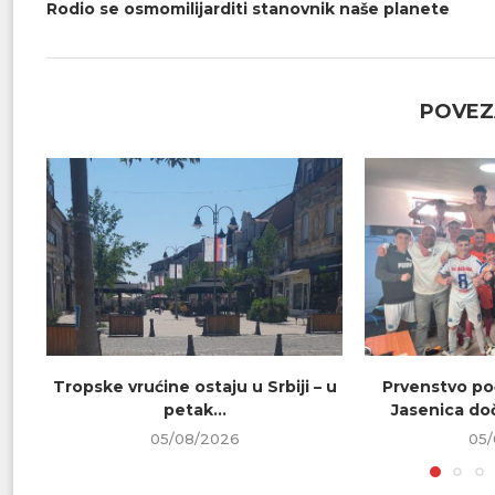
Rodio se osmomilijarditi stanovnik naše planete
POVEZ
Tropske vrućine ostaju u Srbiji – u
Prvenstvo poč
petak...
Jasenica doč
05/08/2026
05/