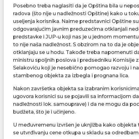
Posebno treba naglasiti da je Opština bila u ne
radova (što nije u nadležnosti Opštine) kako u tok
useljenja korisnika. Naime predstavnici Opštine su 
odgovarajućim javnim preduzećima otklanjali ned
predstavke i JUP-u koji nas je u jednom momentu
to nije naša nadležnost. S obzirom na to da je obj
otklanjaju se u hodu. Takođe treba napomenuti d
ministru spoljnih poslova i predsedniku Komisije za
Selakoviću koji je nesebično pomogao razvoju i n
stambenog objekta za izbegla i prognana lica.
Nakon završetka objekta sa izabranim korisnicima
ugovora korisnici su se pojavili sa informacijom da s
nadležnosti lok. samouprave) i da ne mogu da podne
budžeta, što je i učinjeno.
U međuvremenu izvršen je uknjižba kako objekta t
se utvrđivanju cene otkupa u skladu sa odredbam