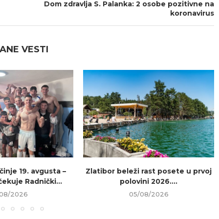
Dom zdravlja S. Palanka: 2 osobe pozitivne na
koronavirus
ANE VESTI
inje 19. avgusta –
Zlatibor beleži rast posete u prvoj
ekuje Radnički...
polovini 2026....
08/2026
05/08/2026