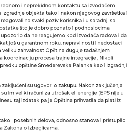
posrednom i neprekidnom kontaktu sa izvođačem
u izgradnje objekta tako i nakon njegovog završetka i
reagovali na svaki poziv korisnika i u saradnji sa
ostatke što je dobro poznato i podnosiocima
 upozorio da ne reagujemo kod izvođača radova i da
ekat još u garantnom roku, nepravilnosti i nedostaci
a veliku zahvalnost Opština duguje tadašnjem
 koordinaciju procesa trajne integracije , Nikoli
apredku opštine Smederevska Palanka kao i izgradnji
 zaključeni su ugovori o zakupu. Nakon zaključenja
u im veliki računi za utrošak el. energije (EPS nije u
su taj izdatak pa je Opština prihvatila da plati iz
ako i posebnih delova, odnosno stanova i pristupilo
a Zakona o izbeglicama.