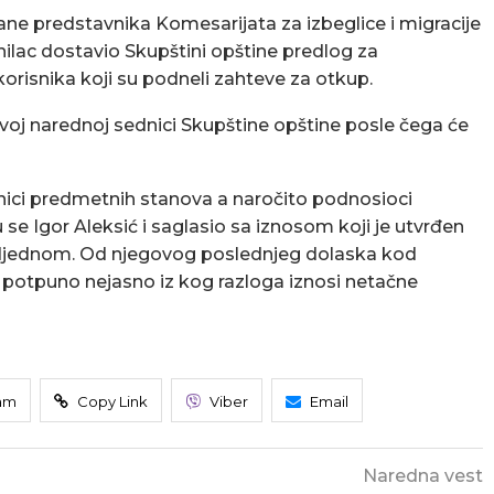
ane predstavnika Komesarijata za izbeglice i migracije
nilac dostavio Skupštini opštine predlog za
korisnika koji su podneli zahteve za otkup.
rvoj narednoj sednici Skupštine opštine posle čega će
nici predmetnih stanova a naročito podnosioci
se Igor Aleksić i saglasio sa iznosom koji je utvrđen
s odjednom. Od njegovog poslednjeg dolaska kod
e potpuno nejasno iz kog razloga iznosi netačne
am
Copy Link
Viber
Email
Naredna vest