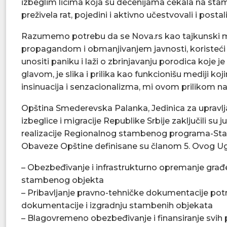
izbeglim licima koja su decenijama čekala na stam
preživela rat, pojedini i aktivno učestvovali i postali
Razumemo potrebu da se Nova.rs kao tajkunski 
propagandom i obmanjivanjem javnosti, koristeći s
unositi paniku i laži o zbrinjavanju porodica koje 
glavom, je slika i prilika kao funkcionišu mediji ko
insinuacija i senzacionalizma, mi ovom prilikom 
Opština Smederevska Palanka, Jedinica za upravlj
izbeglice i migracije Republike Srbije zaključili s
realizacije Regionalnog stambenog programa-Stam
Obaveze Opštine definisane su članom 5. Ovog Ugo
– Obezbeđivanje i infrastrukturno opremanje građev
stambenog objekta
– Pribavljanje pravno-tehničke dokumentacije po
dokumentacije i izgradnju stambenih objekata
– Blagovremeno obezbeđivanje i finansiranje svih p