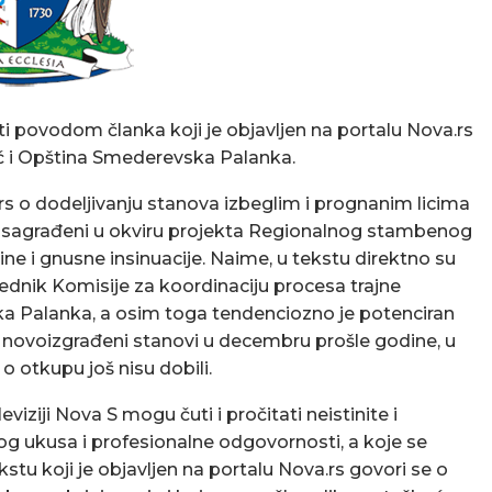
i povodom članka koji je objavljen na portalu Nova.rs
ić i Opština Smederevska Palanka.
rs o dodeljivanju stanova izbeglim i prognanim licima
su sagrađeni u okviru projekta Regionalnog stambenog
tine i gnusne insinuacije. Naime, u tekstu direktno su
sednik Komisije za koordinaciju procesa trajne
ska Palanka, a osim toga tendenciozno je potenciran
 novoizgrađeni stanovi u decembru prošle godine, u
 o otkupu još nisu dobili.
iziji Nova S mogu čuti i pročitati neistinite i
og ukusa i profesionalne odgovornosti, a koje se
tu koji je objavljen na portalu Nova.rs govori se o