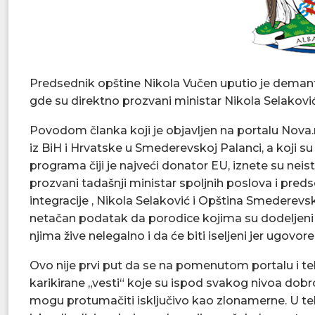
Predsednik opštine Nikola Vučen uputio je demant
gde su direktno prozvani ministar Nikola Selakov
Povodom članka koji je objavljen na portalu Nova.
iz BiH i Hrvatske u Smederevskoj Palanci, a koji 
programa čiji je najveći donator EU, iznete su neis
prozvani tadašnji ministar spoljnih poslova i pred
integracije , Nikola Selaković i Opština Smederev
netačan podatak da porodice kojima su dodeljeni
njima žive nelegalno i da će biti iseljeni jer ugovore
Ovo nije prvi put da se na pomenutom portalu i telev
karikirane „vesti“ koje su ispod svakog nivoa dobr
mogu protumačiti isključivo kao zlonamerne. U teks