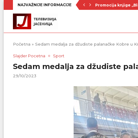
NAJVAŽNIJE INFORMACIJE
Promocija knjige „Bl
Nenad Jezdić u predst
Ognjenović: Sve sp
Penzionerima iz kate
Vlada Srbije usvojila
PU „Čika Jova Zmaj“:
Kulturno leto u Sme
Divanhana u subotu
Prvenstvo počinje 19
Početna
»
Sedam medalja za džudiste palanačke Kobre u Kra
Slajder Pocetna
Sport
Sedam medalja za džudiste pala
29/10/2023