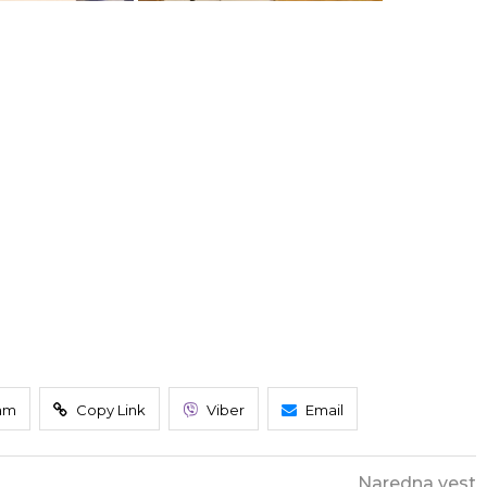
am
Copy Link
Viber
Email
Naredna vest