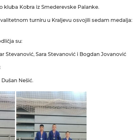
žudo kluba Kobra iz Smederevske Palanke.
alitetnom turniru u Kraljevu osvojili sedam medalja:
ličja su:
ar Stevanović, Sara Stevanović i Bogdan Jovanović
ć
 Dušan Nešić.