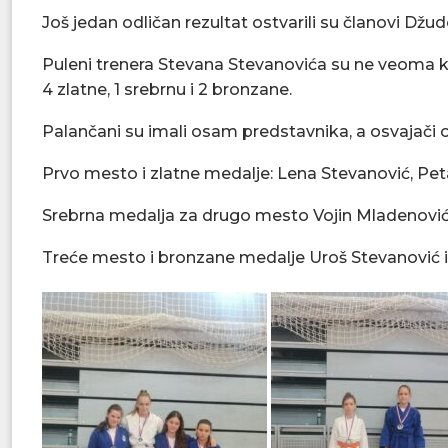
Još jedan odličan rezultat ostvarili su članovi D
Puleni trenera Stevana Stevanovića su ne veoma kv
4 zlatne, 1 srebrnu i 2 bronzane.
Palančani su imali osam predstavnika, a osvajači od
Prvo mesto i zlatne medalje: Lena Stevanović, Pet
Srebrna medalja za drugo mesto Vojin Mladenovi
Treće mesto i bronzane medalje Uroš Stevanović i