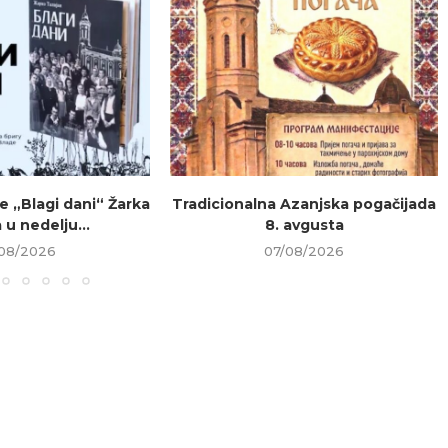
e „Blagi dani“ Žarka
Tradicionalna Azanjska pogačijada
 u nedelju...
8. avgusta
08/2026
07/08/2026