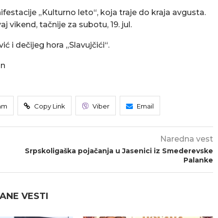
stacije „Kulturno leto“, koja traje do kraja avgusta.
vikend, tačnije za subotu, 19. jul.
 i dečijeg hora „Slavujčići“.
an
am
Copy Link
Viber
Email
Naredna vest
Srpskoligaška pojačanja u Jasenici iz Smederevske
Palanke
ANE VESTI