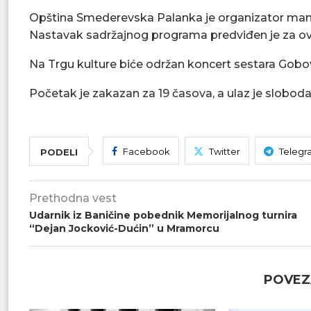
Opština Smederevska Palanka je organizator manife
Nastavak sadržajnog programa predviđen je za ovaj 
Na Trgu kulture biće održan koncert sestara Gobović
Početak je zakazan za 19 časova, a ulaz je slobod
Facebook
Twitter
Telegr
PODELI
Prethodna vest
Udarnik iz Baničine pobednik Memorijalnog turnira
“Dejan Jocković-Dućin” u Mramorcu
POVEZ