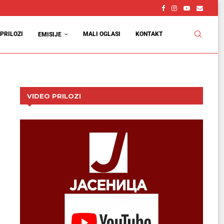
PRILOZI
MALI OGLASI
KONTAKT
EMISIJE
VIDEO PRILOZI