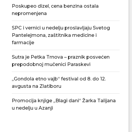
Poskupeo dizel, cena benzina ostala
nepromenjena
SPC i vernici u nedelju proslavljaju Svetog
Pantelejmona, zaštitnika medicine i
farmacije
Sutra je Petka Trnova – praznik posvećen
Nenad Jezdić u predstavi „Knjiga o
PU „Čika Jova Zmaj
prepodobnoj mučenici Paraskevi
Milutinu“ u...
novu.
07/08/2026
07/08/2
„Gondola etno vajb“ festival od 8. do 12.
avgusta na Zlatiboru
Promocija knjige „Blagi dani“ Žarka Talijana
u nedelju u Azanji