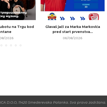
ubotu na Trgu kod
Glavaš jači za Marka Markovića
ontane
pred start prvenstva...
08/2026
06/08/2026
CA D.O.O, 11420 Smederevska Palanka. Sva prava zadržana. 