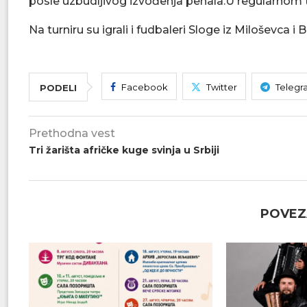
posle uzbudljivog izvođenja penala.U regularnom to
Na turniru su igrali i fudbaleri Sloge iz Miloševca i 
Facebook
Twitter
Telegr
PODELI
Prethodna vest
Tri žarišta afričke kuge svinja u Srbiji
POVEZ