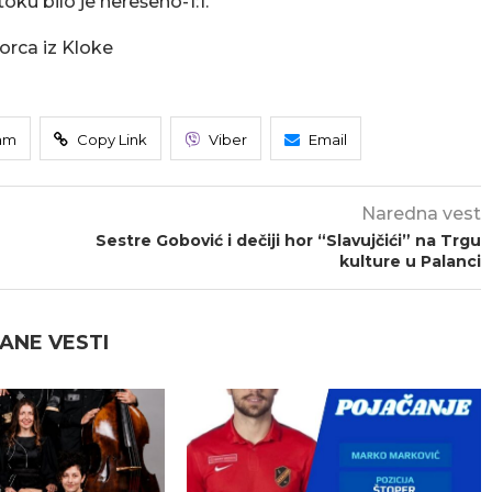
ku bilo je nerešeno-1:1.
Borca iz Kloke
am
Copy Link
Viber
Email
Naredna vest
Sestre Gobović i dečiji hor “Slavujčići” na Trgu
kulture u Palanci
ANE VESTI