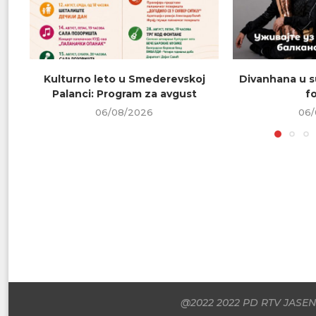
Kulturno leto u Smederevskoj
Divanhana u s
Palanci: Program za avgust
f
06/08/2026
06/
@2022 2022 PD RTV JASENI