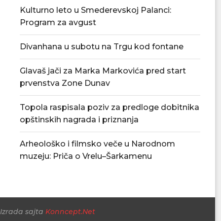
Kulturno leto u Smederevskoj Palanci:
Program za avgust
Divanhana u subotu na Trgu kod fontane
Arheološko i filmsko veče u
Tropske vrućine ost
Narodnom muzeju: Priča...
petak.
Glavaš jači za Marka Markovića pred start
06/08/2026
05/08/
prvenstva Zone Dunav
Topola raspisala poziv za predloge dobitnika
opštinskih nagrada i priznanja
Arheološko i filmsko veče u Narodnom
muzeju: Priča o Vrelu–Šarkamenu
Izrada sajta
Konncept.Net