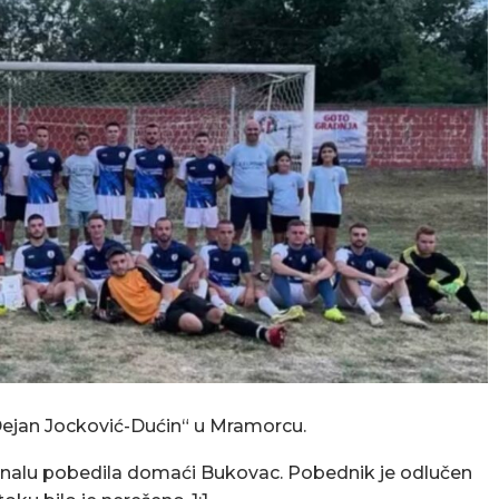
„Dejan Jocković-Dućin“ u Mramorcu.
 finalu pobedila domaći Bukovac. Pobednik je odlučen