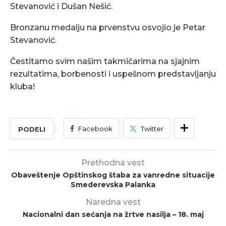
Stevanović i Dušan Nešić.
Bronzanu medalju na prvenstvu osvojio je Petar
Stevanović.
Čestitamo svim našim takmičarima na sjajnim
rezultatima, borbenosti i uspešnom predstavljanju
kluba!
Facebook
Twitter
PODELI
Prethodna vest
Obaveštenje Opštinskog štaba za vanredne situacije
Smederevska Palanka
Naredna vest
Nacionalni dan sećanja na žrtve nasilja – 18. maj