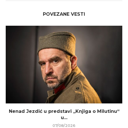
POVEZANE VESTI
Nenad Jezdić u predstavi „Knjiga o Milutinu“
u...
07/08/2026