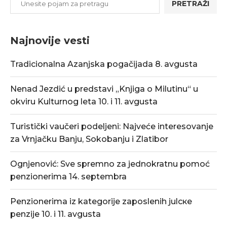
PRETRAŽI
Najnovije vesti
Tradicionalna Azanjska pogačijada 8. avgusta
Nenad Jezdić u predstavi „Knjiga o Milutinu“ u
okviru Kulturnog leta 10. i 11. avgusta
Turistički vaučeri podeljeni: Najveće interesovanje
za Vrnjačku Banju, Sokobanju i Zlatibor
Ognjenović: Sve spremno za jednokratnu pomoć
penzionerima 14. septembra
Penzionerima iz kategorije zaposlenih julске
penzije 10. i 11. avgusta