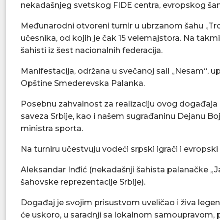
nekadašnjeg svetskog FIDE centra, evropskog šam
​Međunarodni otvoreni turnir u ubrzanom šahu „T
učesnika, od kojih je čak 15 velemajstora. Na takmič
šahisti iz šest nacionalnih federacija.
​Manifestacija, održana u svečanoj sali „Nesam“, u
Opštine Smederevska Palanka.
​Posebnu zahvalnost za realizaciju ovog događaja
saveza Srbije, kao i našem sugrađaninu Dejanu B
ministra sporta.
​Na turniru učestvuju vodeći srpski igrači i evropsk
​Aleksandar Inđić (nekadašnji šahista palanačke „Ja
šahovske reprezentacije Srbije).
​Događaj je svojim prisustvom uveličao i živa leg
će uskoro, u saradnji sa lokalnom samoupravom, p