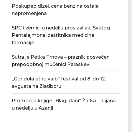
Poskupeo dizel, cena benzina ostala
nepromenjena
SPC i vernici u nedelju proslavljaju Svetog
Pantelejmona, zaštitnika medicine i
farmacije
Sutra je Petka Trnova – praznik posvećen
prepodobnoj mučenici Paraskevi
„Gondola etno vajb“ festival od 8. do 12.
avgusta na Zlatiboru
Promocija knjige „Blagi dani“ Žarka Talijana
u nedelju u Azanji