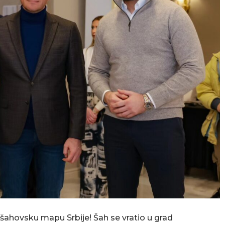
 šahovsku mapu Srbije! Šah se vratio u grad