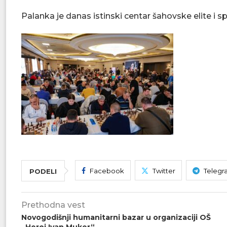
​Palanka je danas istinski centar šahovske elite i 
Facebook
Twitter
Telegr
PODELI
Prethodna vest
Novogodišnji humanitarni bazar u organizaciji OŠ
„Heroj Ivan Muker“