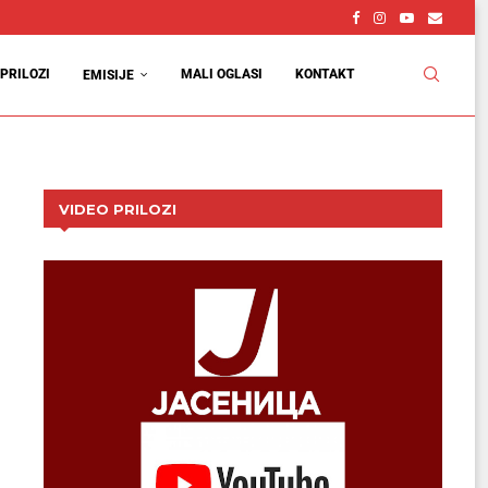
PRILOZI
MALI OGLASI
KONTAKT
EMISIJE
VIDEO PRILOZI