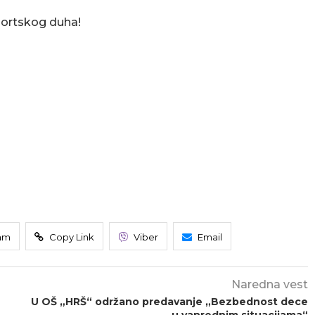
sportskog duha!
am
Copy Link
Viber
Email
Naredna vest
U OŠ „HRŠ“ održano predavanje „Bezbednost dece
u vanrednim situacijama“