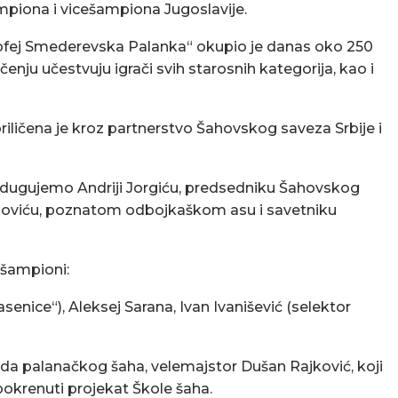
piona i vicešampiona Jugoslavije.
rofej Smederevska Palanka“ okupio je danas oko 250
enju učestvuju igrači svih starosnih kategorija, kao i
priličena je kroz partnerstvo Šahovskog saveza Srbije i
 dugujemo Andriji Jorgiću, predsedniku Šahovskog
ojoviću, poznatom odbojkaškom asu i savetniku
i šampioni:
senice“), Aleksej Sarana, Ivan Ivanišević (selektor
enda palanačkog šaha, velemajstor Dušan Rajković, koji
okrenuti projekat Škole šaha.