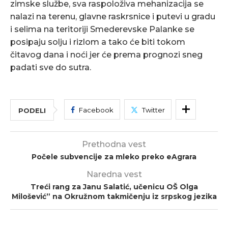
zimske službe, sva raspoloživa mehanizacija se
nalazi na terenu, glavne raskrsnice i putevi u gradu
i selima na teritoriji Smederevske Palanke se
posipaju solju i rizlom a tako će biti tokom
čitavog dana i noći jer će prema prognozi sneg
padati sve do sutra.
Facebook
Twitter
PODELI
Prethodna vest
Počele subvencije za mleko preko eAgrara
Naredna vest
Treći rang za Janu Salatić, učenicu OŠ Olga
Milošević” na Okružnom takmičenju iz srpskog jezika