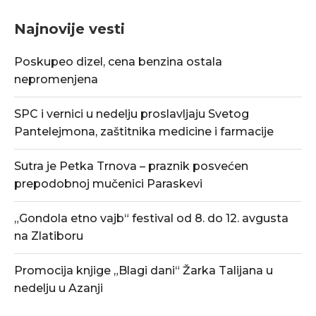
Najnovije vesti
Poskupeo dizel, cena benzina ostala
nepromenjena
SPC i vernici u nedelju proslavljaju Svetog
Pantelejmona, zaštitnika medicine i farmacije
Sutra je Petka Trnova – praznik posvećen
prepodobnoj mučenici Paraskevi
„Gondola etno vajb“ festival od 8. do 12. avgusta
na Zlatiboru
Promocija knjige „Blagi dani“ Žarka Talijana u
nedelju u Azanji