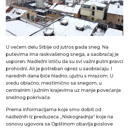
U većem delu Srbije od jutros pada sneg. Na
putevima ima raskvašenog snega, a saobraćaj je
usporen. Nadležni ističu da su svi važni putni pravci
prohodni. Ali je potreban oprez u saobraćaju. I
narednih dana biće hladno, ujutru s mrazom. U
sredu oblačno, mestimično sa snegom, u
centralnim i južnim krajevima uz manje povećanje
snežnog pokrivača.
Prema informacijama koje smo dobili od
nadležnih iz preduzeća „Niskogradnja“ koje na
osnovu ugovora sa Opštinom obavlja poslove