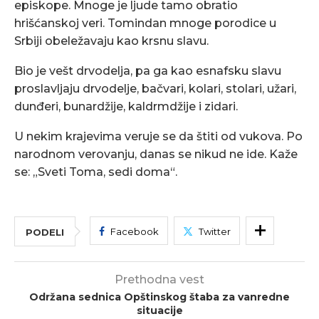
episkope. Mnoge je ljude tamo obratio
hrišćanskoj veri. Tomindan mnoge porodice u
Srbiji obeležavaju kao krsnu slavu.
Bio je vešt drvodelja, pa ga kao esnafsku slavu
proslavljaju drvodelje, bačvari, kolari, stolari, užari,
dunđeri, bunardžije, kaldrmdžije i zidari.
U nekim krajevima veruje se da štiti od vukova. Po
narodnom verovanju, danas se nikud ne ide. Kaže
se: „Sveti Toma, sedi doma“.
Facebook
Twitter
PODELI
Prethodna vest
Održana sednica Opštinskog štaba za vanredne
situacije