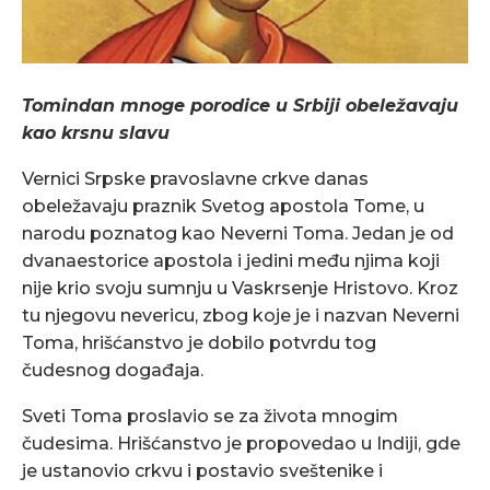
Tomindan mnoge porodice u Srbiji obeležavaju
kao krsnu slavu
Vernici Srpske pravoslavne crkve danas
obeležavaju praznik Svetog apostola Tome, u
narodu poznatog kao Neverni Toma. Jedan je od
dvanaestorice apostola i jedini među njima koji
nije krio svoju sumnju u Vaskrsenje Hristovo. Kroz
tu njegovu nevericu, zbog koje je i nazvan Neverni
Toma, hrišćanstvo je dobilo potvrdu tog
čudesnog događaja.
Sveti Toma proslavio se za života mnogim
čudesima. Hrišćanstvo je propovedao u Indiji, gde
je ustanovio crkvu i postavio sveštenike i