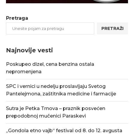
Pretraga
PRETRAŽI
Najnovije vesti
Poskupeo dizel, cena benzina ostala
nepromenjena
SPC i vernici u nedelju proslavljaju Svetog
Pantelejmona, zaštitnika medicine i farmacije
Sutra je Petka Trnova – praznik posvećen
prepodobnoj mučenici Paraskevi
„Gondola etno vajb“ festival od 8. do 12. avgusta