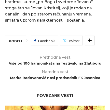
bratime i kume „po Bogu i svetome Jovanu”
stoga što se Jovan Kristitelj, koji je rođen na
današnji dan po starom računanju vremena,
smatra uzorom karakternosti i poštenja.
Facebook
Twitter
PODELI
Prethodna vest
Više od 100 harmonikaša na festivalu na Zlatiboru
Naredna vest
Marko Radovanović novi predsednik FK Jasenica
POVEZANE VESTI