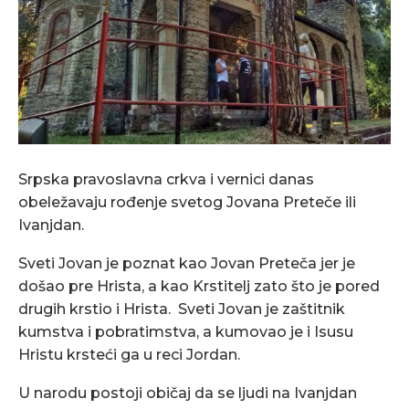
Srpska pravoslavna crkva i vernici danas
obeležavaju rođenje svetog Jovana Preteče ili
Ivanjdan.
Sveti Jovan je poznat kao Jovan Preteča jer je
došao pre Hrista, a kao Krstitelj zato što je pored
drugih krstio i Hrista. Sveti Jovan je zaštitnik
kumstva i pobratimstva, a kumovao je i Isusu
Hristu krsteći ga u reci Jordan.
U narodu postoji običaj da se ljudi na Ivanjdan