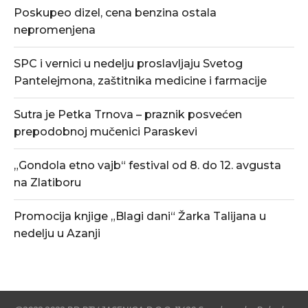
Poskupeo dizel, cena benzina ostala
nepromenjena
SPC i vernici u nedelju proslavljaju Svetog
Pantelejmona, zaštitnika medicine i farmacije
Sutra je Petka Trnova – praznik posvećen
prepodobnoj mučenici Paraskevi
„Gondola etno vajb“ festival od 8. do 12. avgusta
na Zlatiboru
Promocija knjige „Blagi dani“ Žarka Talijana u
nedelju u Azanji