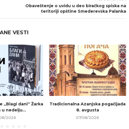
Obaveštenje o uvidu u deo biračkog spiska na
teritoriji opštine Smederevska Palanka
ANE VESTI
e „Blagi dani“ Žarka
Tradicionalna Azanjska pogačijada
 u nedelju...
8. avgusta
08/2026
07/08/2026