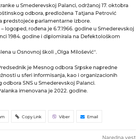
anke u Smederevskoj Palanci, održanoj 17. oktobra
pštinskog odbora, predložena Tatjana Petrović
za predstojeće parlamentarne izbore.
g – logoped, rođena je 6.7.1966. godine u Smederevskoj
anci 1984. godine i diplomirala na Defektološkom
lena u Osnovnoj školi „Olga Milošević“.
. Predsednik je Mesnog odbora Srpske napredne
žnosti u sferi informisanja, kao i organizacionih
og odbora SNS u Smederevskoj Palanci.
alanka imenovana je 2022. godine.
am
Copy Link
Viber
Email
Naredna vest