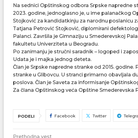
Na sednici Opštinskog odbora Srpske napredne str
2023. godine, jednoglasno je, u ime palanačkog O
Stojković za kandidatkinju za narodnu poslanicu 
Tatjana Petrović Stojković, diplomirani defektolo
Palanci. Završila je Gimnaziju u Smederevskoj Pal
fakultetu Univerziteta u Beogradu.
Po zanimanju je stručni saradnik – logoped i zapos
Udata je i majka jednog deteta.
Član je Srpske napredne stranke od 2015. godine
stranke u Glibovcu. U stranci primarno obavljala du
poslova. Član je Saveta za informisanje Opštinsk
Za člana Opštinskog veća Opštine Smederevska P
Facebook
Twitter
Telegr
PODELI
Prethodna vest