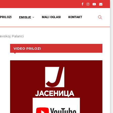
PRILOZI
MALI OGLASI
KONTAKT
EMISIJE
evskoj Palanci
VIDEO PRILOZI