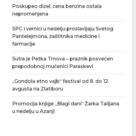
Poskupeo dizel, cena benzina ostala
nepromenjena
SPC i vernici u nedelju proslavljaju Svetog
Pantelejmona, zaštitnika medicine i
farmacije
Sutra je Petka Trnova – praznik posvećen
prepodobnoj mučenici Paraskevi
„Gondola etno vajb“ festival od 8. do 12.
avgusta na Zlatiboru
Promocija knjige „Blagi dani“ Žarka Talijana
Nenad Jezdić u predstavi „Knjiga o
PU „Čika Jova Zmaj
u nedelju u Azanji
Milutinu“ u...
novu.
07/08/2026
07/08/2