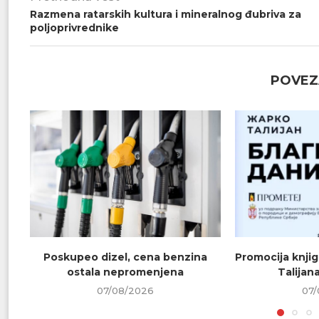
Razmena ratarskih kultura i mineralnog đubriva za
poljoprivrednike
POVEZ
Poskupeo dizel, cena benzina
Promocija knjig
ostala nepromenjena
Talijana
07/08/2026
07/