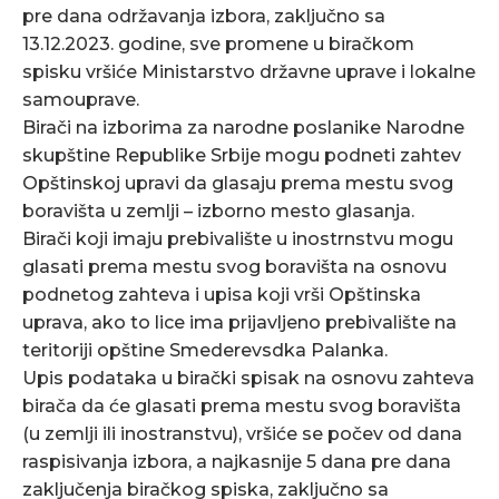
pre dana održavanja izbora, zaključno sa
13.12.2023. godine, sve promene u biračkom
spisku vršiće Ministarstvo državne uprave i lokalne
samouprave.
Birači na izborima za narodne poslanike Narodne
skupštine Republike Srbije mogu podneti zahtev
Opštinskoj upravi da glasaju prema mestu svog
boravišta u zemlji – izborno mesto glasanja.
Birači koji imaju prebivalište u inostrnstvu mogu
glasati prema mestu svog boravišta na osnovu
podnetog zahteva i upisa koji vrši Opštinska
uprava, ako to lice ima prijavljeno prebivalište na
teritoriji opštine Smederevsdka Palanka.
Upis podataka u birački spisak na osnovu zahteva
birača da će glasati prema mestu svog boravišta
(u zemlji ili inostranstvu), vršiće se počev od dana
raspisivanja izbora, a najkasnije 5 dana pre dana
zaključenja biračkog spiska, zaključno sa