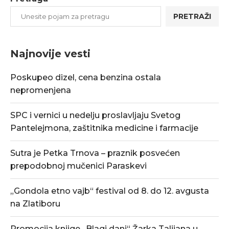
PRETRAŽI
Najnovije vesti
Poskupeo dizel, cena benzina ostala
nepromenjena
SPC i vernici u nedelju proslavljaju Svetog
Pantelejmona, zaštitnika medicine i farmacije
Sutra je Petka Trnova – praznik posvećen
prepodobnoj mučenici Paraskevi
„Gondola etno vajb“ festival od 8. do 12. avgusta
na Zlatiboru
Promocija knjige „Blagi dani“ Žarka Talijana u