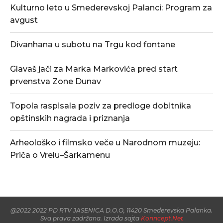
Kulturno leto u Smederevskoj Palanci: Program za
avgust
Divanhana u subotu na Trgu kod fontane
Glavaš jači za Marka Markovića pred start
prvenstva Zone Dunav
Topola raspisala poziv za predloge dobitnika
opštinskih nagrada i priznanja
Arheološko i filmsko veče u Narodnom muzeju:
Priča o Vrelu–Šarkamenu
@2022 2022 PD RTV JASENICA D.O.O, 11420 Smederevska Palanka.
Sva prava zadržana. Izrada sajta
Konncept.Net