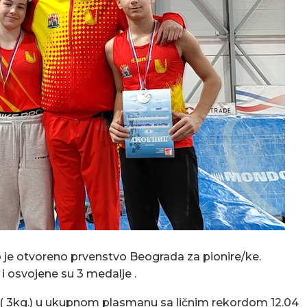
 je otvoreno prvenstvo Beograda za pionire/ke.
 i osvojene su 3 medalje .
e ( 3kg.) u ukupnom plasmanu sa ličnim rekordom 12.04