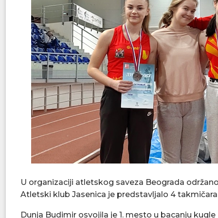
U organizaciji atletskog saveza Beograda održano
Atletski klub Jasenica je predstavljalo 4 takmičara
Dunja Budimir osvojila je 1. mesto u bacanju kugl