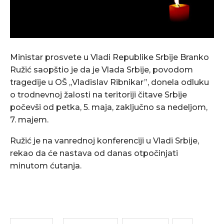
Ministar prosvete u Vladi Republike Srbije Branko
Ružić saopštio je da je Vlada Srbije, povodom
tragedije u OŠ „Vladislav Ribnikar”, donela odluku
o trodnevnoj žalosti na teritoriji čitave Srbije
počevši od petka, 5. maja, zaključno sa nedeljom,
7. majem.
Ružić je na vanrednoj konferenciji u Vladi Srbije,
rekao da će nastava od danas otpočinjati
minutom ćutanja.