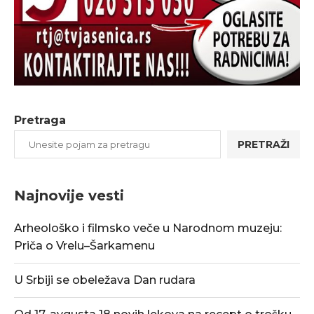
Pretraga
PRETRAŽI
Najnovije vesti
Arheološko i filmsko veče u Narodnom muzeju:
Priča o Vrelu–Šarkamenu
U Srbiji se obeležava Dan rudara