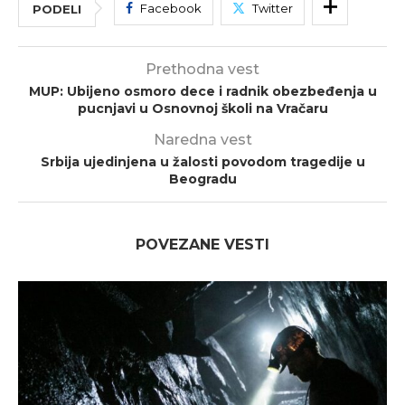
Facebook
Twitter
PODELI
Prethodna vest
MUP: Ubijeno osmoro dece i radnik obezbeđenja u
pucnjavi u Osnovnoj školi na Vračaru
Naredna vest
Srbija ujedinjena u žalosti povodom tragedije u
Beogradu
POVEZANE VESTI