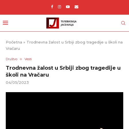
Početna
»
Trodnevna žalost u Srbiji zbog tragedije u školi na
Vračaru
Društvo
Vesti
Trodnevna žalost u Srbiji zbog tragedije u
školi na Vračaru
04/05/2023