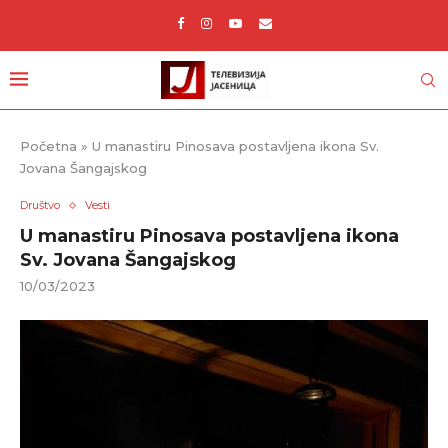
Početna
»
U manastiru Pinosava postavljena ikona Sv.
Jovana Šangajskog
Društvo
Vesti
U manastiru Pinosava postavljena ikona
Sv. Jovana Šangajskog
10/03/2023