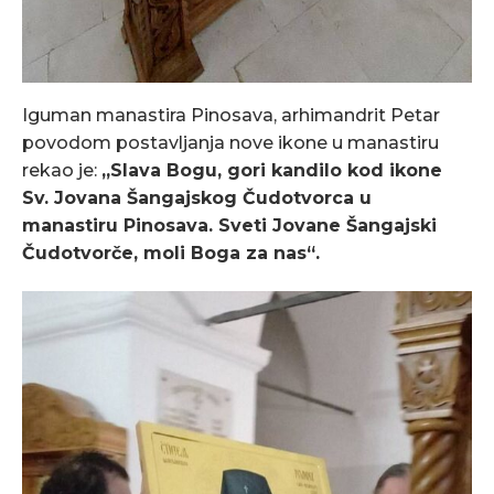
Iguman manastira Pinosava, arhimandrit Petar
povodom postavljanja nove ikone u manastiru
rekao je:
„Slava Bogu, gori kandilo kod ikone
Sv. Jovana Šangajskog Čudotvorca u
manastiru Pinosava. Sveti Jovane Šangajski
Čudotvorče, moli Boga za nas“.