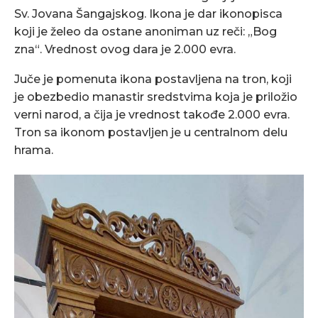
Sv. Jovana Šangajskog. Ikona je dar ikonopisca
koji je želeo da ostane anoniman uz reči: „Bog
zna“. Vrednost ovog dara je 2.000 evra.
Juče je pomenuta ikona postavljena na tron, koji
je obezbedio manastir sredstvima koja je priložio
verni narod, a čija je vrednost takođe 2.000 evra.
Tron sa ikonom postavljen je u centralnom delu
hrama.