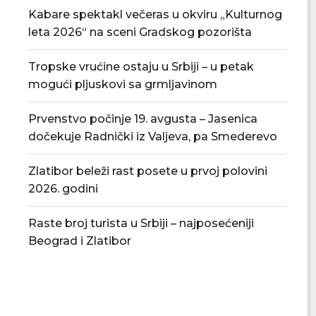
Kabare spektakl večeras u okviru „Kulturnog
leta 2026“ na sceni Gradskog pozorišta
Tropske vrućine ostaju u Srbiji – u petak
mogući pljuskovi sa grmljavinom
Prvenstvo počinje 19. avgusta – Jasenica
dočekuje Radnički iz Valjeva, pa Smederevo
Zlatibor beleži rast posete u prvoj polovini
2026. godini
Raste broj turista u Srbiji – najposećeniji
Beograd i Zlatibor