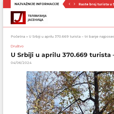
NAJVAŽNIJE INFORMACIJE
Raste broj turista u 
Republički štab za v
Četrnaest ekipa na t
Poznat raspored Pod
Zavičajno udruženje 
Rezerve krvi na mini
Stiže novi toplotni 
KUD „Abrašević“ iz
Od ponedeljka kreće
Početna
»
U Srbiji u aprilu 370.669 turista – tri banje najpose
Društvo
U Srbiji u aprilu 370.669 turista
04/06/2024