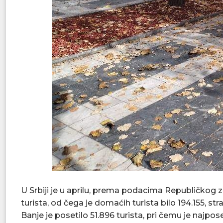
U Srbiji je u aprilu, prema podacima Republičkog 
turista, od čega je domaćih turista bilo 194.155, str
Banje je posetilo 51.896 turista, pri čemu je najpose