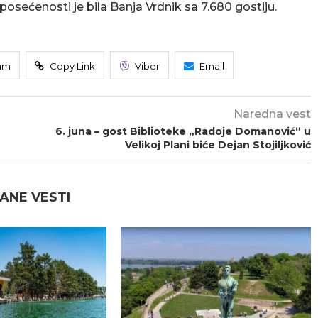
osećenosti je bila Banja Vrdnik sa 7.680 gostiju.
am
Copy Link
Viber
Email
Naredna vest
6. juna – gost Biblioteke „Radoje Domanović“ u
Velikoj Plani biće Dejan Stojiljković
ANE VESTI