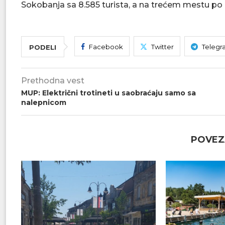
Sokobanja sa 8.585 turista, a na trećem mestu po p
Facebook
Twitter
Telegr
PODELI
Prethodna vest
MUP: Električni trotineti u saobraćaju samo sa
nalepnicom
POVEZ