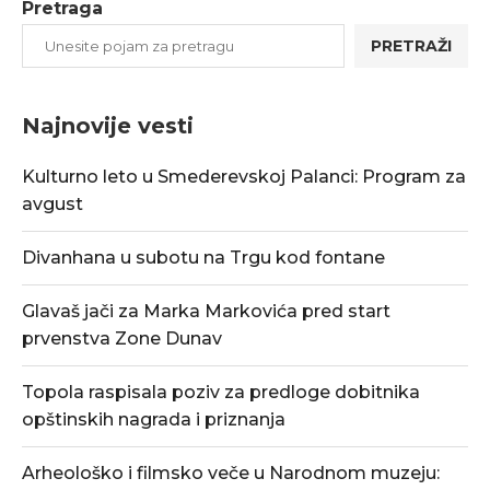
Pretraga
PRETRAŽI
Najnovije vesti
Kulturno leto u Smederevskoj Palanci: Program za
avgust
Divanhana u subotu na Trgu kod fontane
Glavaš jači za Marka Markovića pred start
prvenstva Zone Dunav
Topola raspisala poziv za predloge dobitnika
opštinskih nagrada i priznanja
Arheološko i filmsko veče u Narodnom muzeju: