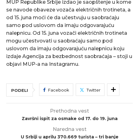
MUP Republike Srbije izdao je saopštenje u kome
se navode obaveze vozača električnih trotineta, a
od 15. juna moći će da učestvuju u saobraćaju
samo pod uslovom da imaju odgovarajuću
nalepnicu. Od 15. juna vozači električnih trotineta
mogu učestvovati u saobraćaju samo pod
uslovom da imaju odgovarajuću nalepnicu koju
izdaje Agencija za bezbednost saobraćaja – stoji u
objavi MUP-a na Instagramu.
Facebook
Twitter
PODELI
Prethodna vest
Završni ispit za osmake od 17. do 19. juna
Naredna vest
U Srbiji u aprilu 370.669 turista – tri banje