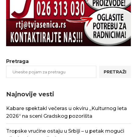
Pretraga
PRETRAŽI
Najnovije vesti
Kabare spektakl večeras u okviru „Kulturnog leta
2026“ na sceni Gradskog pozorišta
Tropske vrućine ostaju u Srbiji – u petak mogući