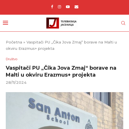
Početna
»
Vaspitači PU „Čika Jova Zmaj“ borave na Malti u
okviru Erazmus+ projekta
Društvo
Vaspitači PU „Čika Jova Zmaj“ borave na
Malti u okviru Erazmus+ projekta
28/11/2024