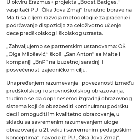
U okviru Erazmus+ projekta „Boost Badges,“
vaspitači PU „Čika Jova Zmaj“ trenutno borave na
Malti sa ciljem razvoja metodologije za praćenje i
podržavanje dispozicija za celoživotno učenje
dece predškolskog i školskog uzrasta.
„Zahvaljujemo se partnerskim ustanovama: OŠ
„Olga Milošević,“ školi „San Anton” sa Malte i
kompaniji „BnP” na izuzetnoj saradnji i
posvećenosti zajedničkom cilju.
Unapređenjem razumevanja i povezanosti između
predškolskog i osnovnoškolskog obrazovanja,
trudimo se da doprinesemo izgradnji obrazovnog
sistema koji će obezbediti kontinuiranu podršku
deci i omogućiti im kvalitetno obrazovanje, u
skladu sa savremenim razumevanjem uloge
obrazovanja u 21. veku i savremenim pedagoškim
konceptima“, navode iz PU „Čika Jova Zmaj“.