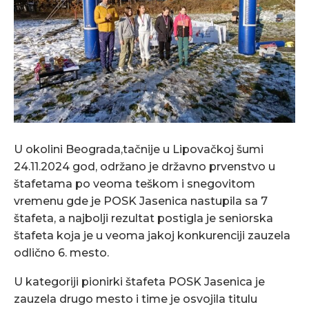
U okolini Beograda,tačnije u Lipovačkoj šumi
24.11.2024 god, održano je državno prvenstvo u
štafetama po veoma teškom i snegovitom
vremenu gde je POSK Jasenica nastupila sa 7
štafeta, a najbolji rezultat postigla je seniorska
štafeta koja je u veoma jakoj konkurenciji zauzela
odlično 6. mesto.
U kategoriji pionirki štafeta POSK Jasenica je
zauzela drugo mesto i time je osvojila titulu