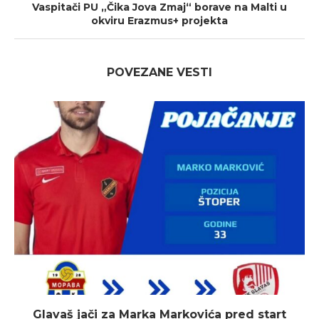
Vaspitači PU „Čika Jova Zmaj“ borave na Malti u
okviru Erazmus+ projekta
POVEZANE VESTI
Glavaš jači za Marka Markovića pred start