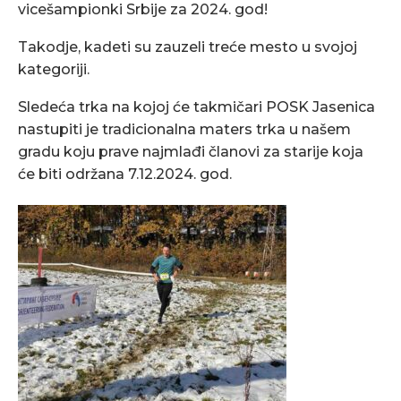
vicešampionki Srbije za 2024. god!
Takodje, kadeti su zauzeli treće mesto u svojoj
kategoriji.
Sledeća trka na kojoj će takmičari POSK Jasenica
nastupiti je tradicionalna maters trka u našem
gradu koju prave najmlađi članovi za starije koja
će biti održana 7.12.2024. god.