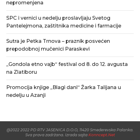
nepromenjena
SPC i vernici u nedelju proslavljaju Svetog
Pantelejmona, zaštitnika medicine i farmacije
Sutra je Petka Trnova – praznik posvećen
prepodobnoj mučenici Paraskevi
„Gondola etno vajb“ festival od 8. do 12. avgusta
na Zlatiboru
Promocija knjige „Blagi dani“ Žarka Talijana u
nedelju u Azanji
@2022 2022 PD RTV JASENICA D.O.O, 11420 Smederevska Palanka.
Sva prava zadržana. Izrada sajta
Konncept.Net