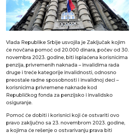
Vlada Republike Srbije usvojila je Zaključak kojim
će novčana pomoć od 20.000 dinara, počev od 30.
novembra 2023. godine, biti isplaćena korisnicima
penzija, privremenih naknada – invalidima rada
druge i treće kategorije invalidnosti, odnosno
preostale radne sposobnosti i invalidnoj deci –
korisnicima privremene naknade kod
Republičkog fonda za penzijsko i invalidsko
osiguranje.
Pomoć će dobiti i korisnici koji će ostvariti ovo
pravo zaključno sa 23. novembrom 2023. godine,
a kojima će rešenje o ostvarivanju prava biti