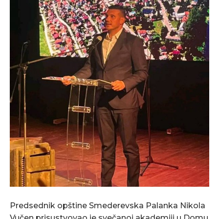
Predsednik opštine Smederevska Palanka Nikola
Vučen prisustvovao je svečanoj akademiji u Domu