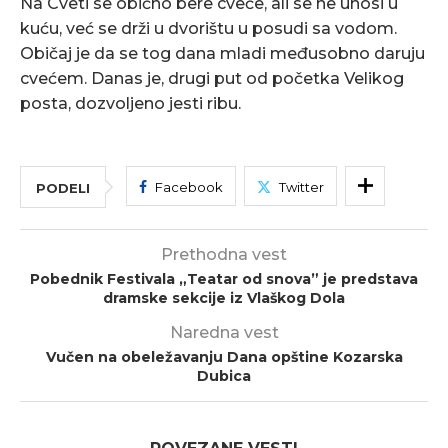
Na Cveti se obično bere cveće, ali se ne unosi u
kuću, već se drži u dvorištu u posudi sa vodom.
Običaj je da se tog dana mladi međusobno daruju
cvećem. Danas je, drugi put od početka Velikog
posta, dozvoljeno jesti ribu.
Facebook
Twitter
PODELI
Prethodna vest
Pobednik Festivala „Teatar od snova” je predstava
dramske sekcije iz Vlaškog Dola
Naredna vest
Vučen na obeležavanju Dana opštine Kozarska
Dubica