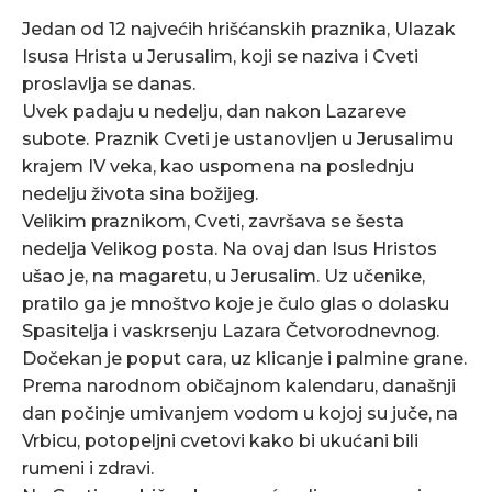
Jedan od 12 najvećih hrišćanskih praznika, Ulazak
Isusa Hrista u Jerusalim, koji se naziva i Cveti
proslavlja se danas.
Uvek padaju u nedelju, dan nakon Lazareve
subote. Praznik Cveti je ustanovljen u Jerusalimu
krajem IV veka, kao uspomena na poslednju
nedelju života sina božijeg.
Velikim praznikom, Cveti, završava se šesta
nedelja Velikog posta. Na ovaj dan Isus Hristos
ušao je, na magaretu, u Jerusalim. Uz učenike,
pratilo ga je mnoštvo koje je čulo glas o dolasku
Spasitelja i vaskrsenju Lazara Četvorodnevnog.
Dočekan je poput cara, uz klicanje i palmine grane.
Prema narodnom običajnom kalendaru, današnji
dan počinje umivanjem vodom u kojoj su juče, na
Vrbicu, potopeljni cvetovi kako bi ukućani bili
rumeni i zdravi.