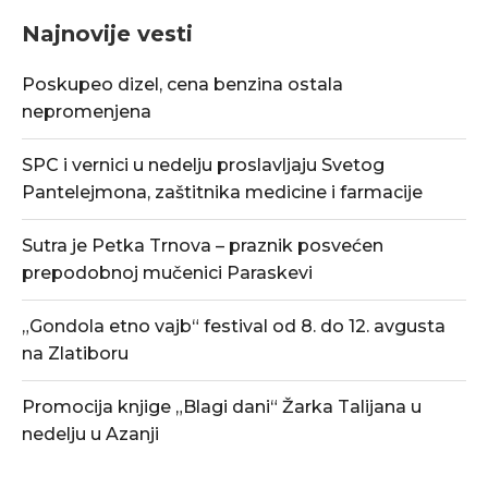
Najnovije vesti
Poskupeo dizel, cena benzina ostala
nepromenjena
SPC i vernici u nedelju proslavljaju Svetog
Pantelejmona, zaštitnika medicine i farmacije
Sutra je Petka Trnova – praznik posvećen
prepodobnoj mučenici Paraskevi
„Gondola etno vajb“ festival od 8. do 12. avgusta
na Zlatiboru
Promocija knjige „Blagi dani“ Žarka Talijana u
nedelju u Azanji