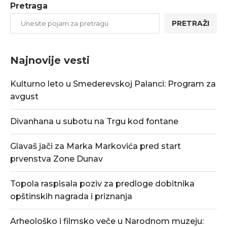
Pretraga
PRETRAŽI
Najnovije vesti
Kulturno leto u Smederevskoj Palanci: Program za
avgust
Divanhana u subotu na Trgu kod fontane
Glavaš jači za Marka Markovića pred start
prvenstva Zone Dunav
Topola raspisala poziv za predloge dobitnika
opštinskih nagrada i priznanja
Arheološko i filmsko veče u Narodnom muzeju: