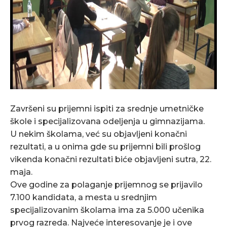
Završeni su prijemni ispiti za srednje umetničke
škole i specijalizovana odeljenja u gimnazijama.
U nekim školama, već su objavljeni konačni
rezultati, a u onima gde su prijemni bili prošlog
vikenda konačni rezultati biće objavljeni sutra, 22.
maja.
Ove godine za polaganje prijemnog se prijavilo
7.100 kandidata, a mesta u srednjim
specijalizovanim školama ima za 5.000 učenika
prvog razreda. Najveće interesovanje je i ove