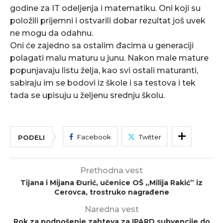
godine za IT odeljenja i matematiku. Oni koji su
položili prijemni i ostvarili dobar rezultat još uvek
ne mogu da odahnu.
Oni će zajedno sa ostalim đacima u generaciji
polagati malu maturu u junu. Nakon male mature
popunjavaju listu želja, kao svi ostali maturanti,
sabiraju im se bodovi iz škole i sa testova i tek
tada se upisuju u željenu srednju školu.
Facebook
Twitter
PODELI
Prethodna vest
Tijana i Mijana Đurić, učenice OŠ „Milija Rakić” iz
Cerovca, trostruko nagrađene
Naredna vest
Rok za podnošenje zahteva za IPARD subvencije do