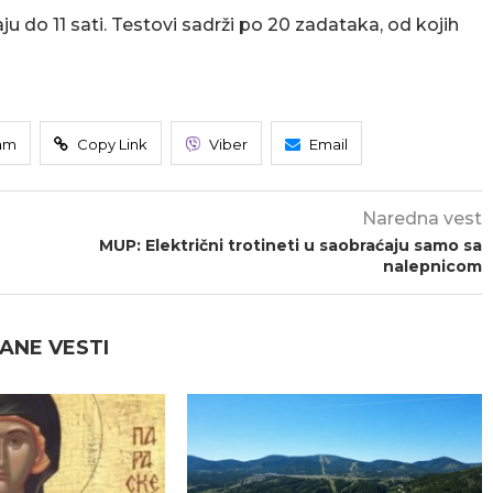
aju do 11 sati. Testovi sadrži po 20 zadataka, od kojih
am
Copy Link
Viber
Email
Naredna vest
MUP: Električni trotineti u saobraćaju samo sa
nalepnicom
ANE VESTI