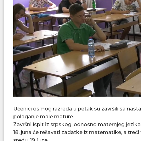
Učenici osmog razreda u petak su završili sa nast
polaganje male mature.
Završni ispit iz srpskog, odnosno maternjeg jezika 
18. juna će rešavati zadatke iz matematike, a treć
sredu, 19. juna.