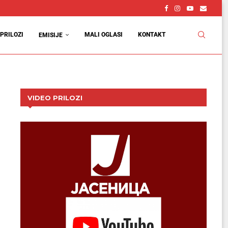
PRILOZI
MALI OGLASI
KONTAKT
EMISIJE
VIDEO PRILOZI