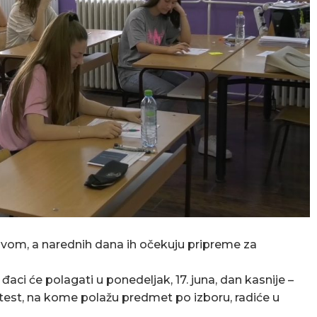
avom, a narednih dana ih očekuju pripreme za
đaci će polagati u ponedeljak, 17. juna, dan kasnije –
i test, na kome polažu predmet po izboru, radiće u