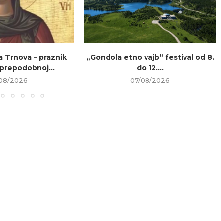
a Trnova – praznik
„Gondola etno vajb“ festival od 8.
prepodobnoj...
do 12....
08/2026
07/08/2026