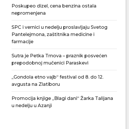
Poskupeo dizel, cena benzina ostala
nepromenjena
SPC i vernici u nedelju proslavljaju Svetog
Tradicionalna Azanjska pogačijada
PU „Čika Jova Zmaj
Pantelejmona, zaštitnika medicine i
8. avgusta
novu.
farmacije
07/08/2026
07/08/2
Sutra je Petka Trnova – praznik posvećen
prepodobnoj mučenici Paraskevi
„Gondola etno vajb“ festival od 8. do 12.
avgusta na Zlatiboru
Promocija knjige „Blagi dani“ Žarka Talijana
u nedelju u Azanji