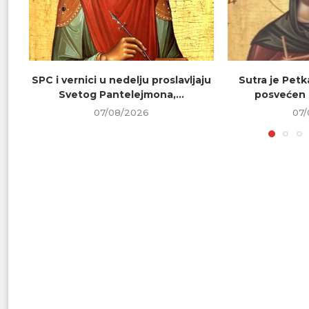
SPC i vernici u nedelju proslavljaju
Sutra je Petk
Svetog Pantelejmona,...
posvećen 
07/08/2026
07/