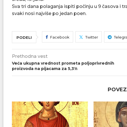
Sva tri dana polaganja ispiti počinju u 9 časova i tr
svaki nosi najviše po jedan poen.
Facebook
Twitter
Telegr
PODELI
Prethodna vest
Veća ukupna vrednost prometa poljoprivrednih
proizvoda na pijacama za 5,3%
POVEZ