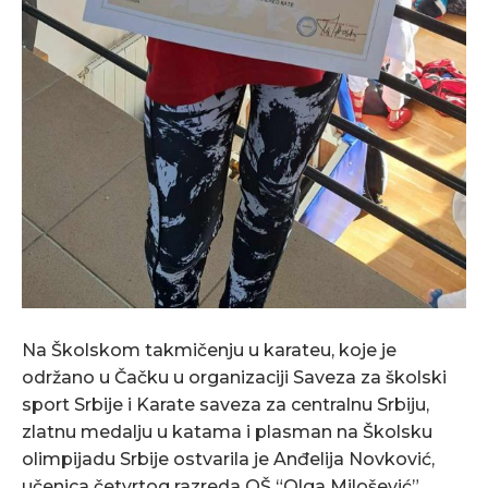
Na Školskom takmičenju u karateu, koje je
održano u Čačku u organizaciji Saveza za školski
sport Srbije i Karate saveza za centralnu Srbiju,
zlatnu medalju u katama i plasman na Školsku
olimpijadu Srbije ostvarila je Anđelija Novković,
učenica četvrtog razreda OŠ “Olga Milošević”.