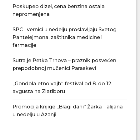
Poskupeo dizel, cena benzina ostala
nepromenjena
SPC i vernici u nedelju proslavljaju Svetog
Pantelejmona, zaštitnika medicine i
farmacije
Sutra je Petka Trnova – praznik posvećen
prepodobnoj mučenici Paraskevi
„Gondola etno vajb“ festival od 8. do 12.
avgusta na Zlatiboru
Promocija knjige „Blagi dani“ Žarka Talijana
u nedelju u Azanji
Tradicionalna Azanjska pogačijada
PU „Čika Jova Zmaj
8. avgusta
novu.
07/08/2026
07/08/2