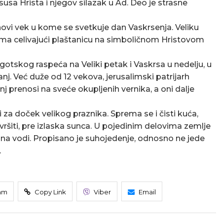
sa Hrista i njegov silazak u Ad. Deo je strasne
novi vek u kome se svetkuje dan Vaskrsenja. Veliku
rkvama celivajući plaštanicu na simboličnom Hristovom
otskog raspeća na Veliki petak i Vaskrsa u nedelju, u
nj. Već duže od 12 vekova, jerusalimski patrijarh
j prenosi na sveće okupljenih vernika, a oni dalje
za doček velikog praznika. Sprema se i čisti kuća,
avršiti, pre izlaska sunca. U pojedinim delovima zemlje
i, na vodi. Propisano je suhojedenje, odnosno ne jede
.
am
Copy Link
Viber
Email