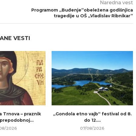
Naredna vest
Programom „Buđenje”obeležena godišnjica
tragedije u OŠ „Vladislav Ribnikar”
ANE VESTI
a Trnova – praznik
„Gondola etno vajb“ festival od 8.
prepodobnoj...
do 12....
08/2026
07/08/2026