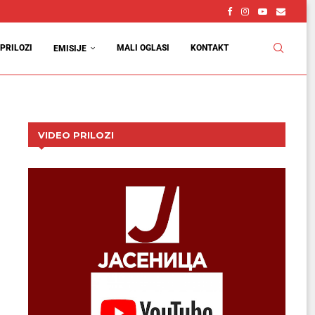
PRILOZI
MALI OGLASI
KONTAKT
EMISIJE
VIDEO PRILOZI