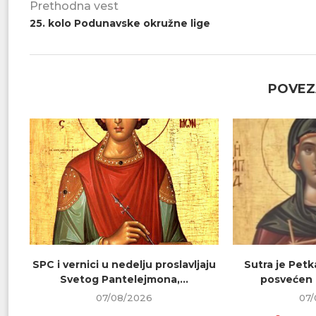
Prethodna vest
25. kolo Podunavske okružne lige
POVEZ
SPC i vernici u nedelju proslavljaju
Sutra je Petk
Svetog Pantelejmona,...
posvećen 
07/08/2026
07/