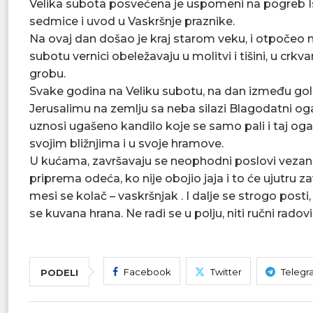
Velika subota posvećena je uspomeni na pogreb Isu
sedmice i uvod u Vaskršnje praznike.
Na ovaj dan došao je kraj starom veku, i otpočeo 
subotu vernici obeležavaju u molitvi i tišini, u c
grobu.
Svake godina na Veliku subotu, na dan između golg
Jerusalimu na zemlju sa neba silazi Blagodatni oga
uznosi ugašeno kandilo koje se samo pali i taj ogan
svojim bližnjima i u svoje hramove.
U kućama, završavaju se neophodni poslovi vezani 
priprema odeća, ko nije obojio jaja i to će ujutru z
mesi se kolač – vaskršnjak . I dalje se strogo post
se kuvana hrana. Ne radi se u polju, niti ručni radovi
Facebook
Twitter
Telegr
PODELI