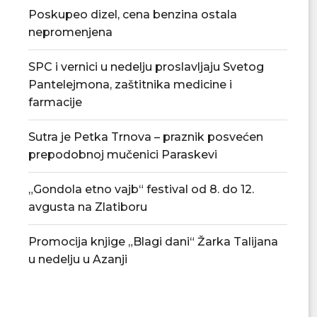
Poskupeo dizel, cena benzina ostala
nepromenjena
SPC i vernici u nedelju proslavljaju Svetog
Pantelejmona, zaštitnika medicine i
farmacije
Sutra je Petka Trnova – praznik posvećen
prepodobnoj mučenici Paraskevi
Tradicionalna Azanjska pogačijada
PU „Čika Jova Zmaj
8. avgusta
novu.
„Gondola etno vajb“ festival od 8. do 12.
07/08/2026
07/08/2
avgusta na Zlatiboru
Promocija knjige „Blagi dani“ Žarka Talijana
u nedelju u Azanji