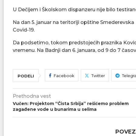
U Dečijem i Školskom dispanzeru nije bilo testiran
Na dan 5. januar na teritoriji opštine Smederevska
Covid-19.
Da podsetimo, tokom predstojećih praznika Kovi
vremenu. Na Badnji dan 6. januara, od 9 do 7 časov
Facebook
Twitter
Telegr
PODELI
Prethodna vest
Vučen: Projektom “Čista Srbija” rešićemo problem
zagađene vode u bunarima u selima
POVEZ