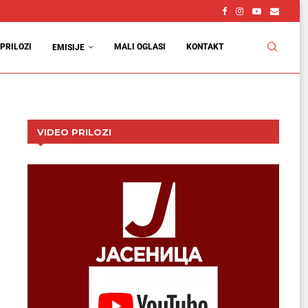
PRILOZI
MALI OGLASI
KONTAKT
EMISIJE
VIDEO PRILOZI