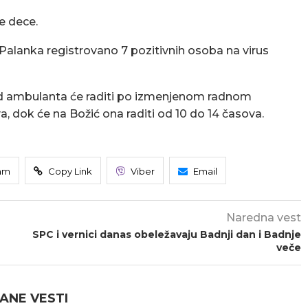
e dece.
 Palanka registrovano 7 pozitivnih osoba na virus
d ambulanta će raditi po izmenjenom radnom
a, dok će na Božić ona raditi od 10 do 14 časova.
am
Copy Link
Viber
Email
Naredna vest
SPC i vernici danas obeležavaju Badnji dan i Badnje
veče
ANE VESTI