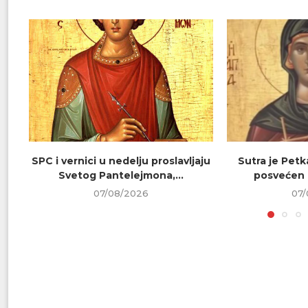
SPC i vernici u nedelju proslavljaju
Sutra je Petk
Svetog Pantelejmona,...
posvećen 
07/08/2026
07/