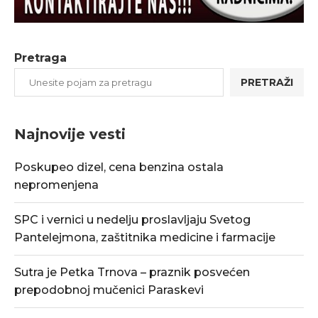
Pretraga
PRETRAŽI
Najnovije vesti
Poskupeo dizel, cena benzina ostala
nepromenjena
SPC i vernici u nedelju proslavljaju Svetog
Pantelejmona, zaštitnika medicine i farmacije
Sutra je Petka Trnova – praznik posvećen
prepodobnoj mučenici Paraskevi