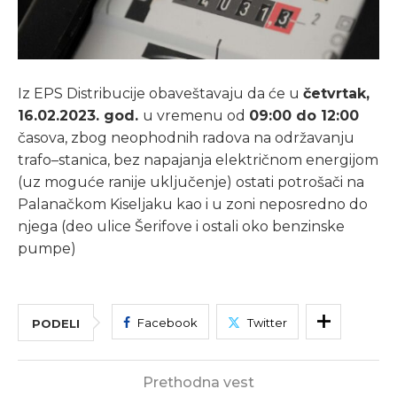
Iz EPS Distribucije obaveštavaju
da
će
u
četvrtak
,
16.02.2023
.
god
.
u
vremenu
od
09:00
do
12:00
časova
,
zbog
neophodnih
radova
na
održavanju
trafo
–
stanica
,
bez
napajanja
električnom
energijom
(
uz
moguće
ranije
uključenje
)
ostati
potrošači
na
Palanačkom
Kiseljaku
kao
i
u
zoni
neposredno
do
njega
(
deo
ulice
Šerifove
i
ostali
oko
benzinske
pumpe
)
Facebook
Twitter
PODELI
Prethodna vest