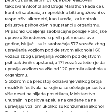
petak 21. juna, širom Evrope biće realizovan
takozvani Alcohol and Drugs Marathon kada će u
kontroli saobraćaja neprekidno biti angažovani svi
raspoloživi alkometri, kao i uređaji za kontrolu
prisustva psihoaktivnih supstanci u organizmu.
Pripadnici Odeljenja saobraćajne policije Policijske
uprave u Smederevu, u prvih pet meseci ove
godine, isključili su iz saobraćaja 577 vozača zbog
upravljanja vozilom pod dejstvom alkohola i 60
vozača zbog upravljanja vozilom pod dejstvom
psihoaktivnih supstanci, a 171 vozač zatečen je da
upravlja vozilom sa više od 1,20 promila alkohola u
organizmu.
S obzirom da predstoji održavanje velikog broja
muzičkih festivala na kojima se očekuje prisustvo
više desetina hiljada posetilaca, Ministarstvo
unutrašnjih poslova apeluje na građane da ne
upravljaju vozilom ukoliko su konzumirali alkohol