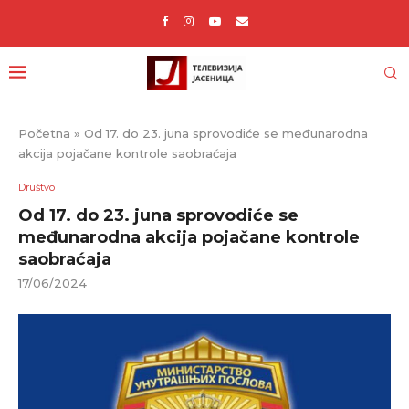
Početna
»
Od 17. do 23. juna sprovodiće se međunarodna
akcija pojačane kontrole saobraćaja
Društvo
Od 17. do 23. juna sprovodiće se
međunarodna akcija pojačane kontrole
saobraćaja
17/06/2024