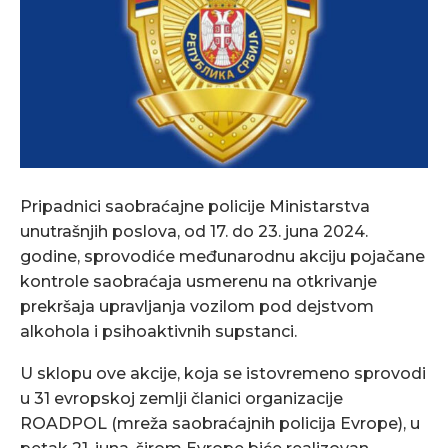
Pripadnici saobraćajne policije Ministarstva
unutrašnjih poslova, od 17. do 23. juna 2024.
godine, sprovodiće međunarodnu akciju pojačane
kontrole saobraćaja usmerenu na otkrivanje
prekršaja upravljanja vozilom pod dejstvom
alkohola i psihoaktivnih supstanci.
U sklopu ove akcije, koja se istovremeno sprovodi
u 31 evropskoj zemlji članici organizacije
ROADPOL (mreža saobraćajnih policija Evrope), u