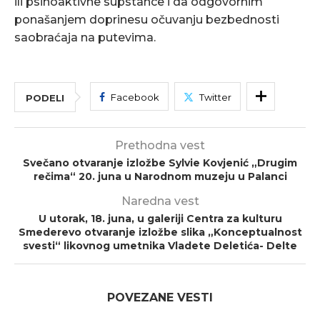
ili psihoaktivne supstance i da odgovornim
ponašanjem doprinesu očuvanju bezbednosti
saobraćaja na putevima.
Facebook
Twitter
PODELI
Prethodna vest
Svečano otvaranje izložbe Sylvie Kovjenić „Drugim
rečima“ 20. juna u Narodnom muzeju u Palanci
Naredna vest
U utorak, 18. juna, u galeriji Centra za kulturu
Smederevo otvaranje izložbe slika „Konceptualnost
svesti“ likovnog umetnika Vladete Deletića- Delte
POVEZANE VESTI