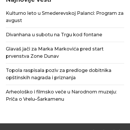
Kulturno leto u Smederevskoj Palanci: Program za
avgust
Divanhana u subotu na Trgu kod fontane
Glavaš jači za Marka Markovića pred start
prvenstva Zone Dunav
Topola raspisala poziv za predloge dobitnika
opštinskih nagrada i priznanja
Arheološko i filmsko veče u Narodnom muzeju:
Priča o Vrelu–Šarkamenu