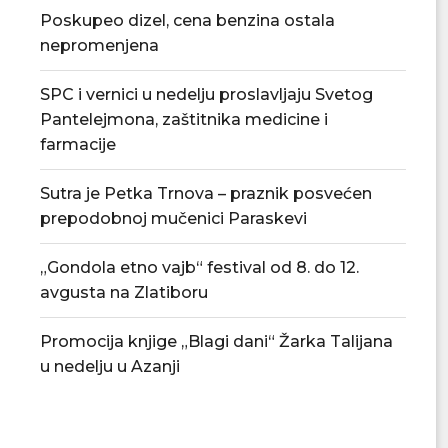
Poskupeo dizel, cena benzina ostala
nepromenjena
SPC i vernici u nedelju proslavljaju Svetog
Pantelejmona, zaštitnika medicine i
farmacije
Sutra je Petka Trnova – praznik posvećen
prepodobnoj mučenici Paraskevi
„Gondola etno vajb“ festival od 8. do 12.
avgusta na Zlatiboru
Promocija knjige „Blagi dani“ Žarka Talijana
u nedelju u Azanji