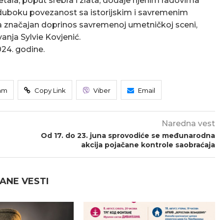
tala, poput srebra i zlata, dodaje njenim radovima
čući duboku povezanost sa istorijskim i savremenim
a značajan doprinos savremenoj umetničkoj sceni,
anja Sylvie Kovjenić.
024. godine.
am
Copy Link
Viber
Email
Naredna vest
Od 17. do 23. juna sprovodiće se međunarodna
akcija pojačane kontrole saobraćaja
ANE VESTI