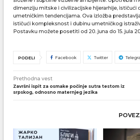
složene i suptilne vizuelne ambijente. Upotreba me
dimenziju mitske i civilizacijske hijerarhije, isti
umetničkim tendencijama. Ova izložba predstavlj
ističući kompleksnost i dubinu umetničkog istraživ
Postavku možete posetiti od 20. juna do 15. jula 2
Facebook
Twitter
Telegr
PODELI
Prethodna vest
Završni ispit za osmake počinje sutra testom iz
srpskog, odnosno maternjeg jezika
POVEZ