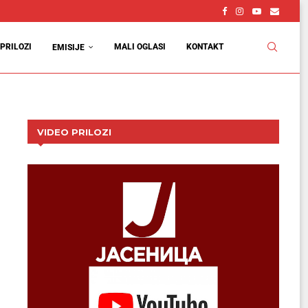
PRILOZI
MALI OGLASI
KONTAKT
EMISIJE
VIDEO PRILOZI