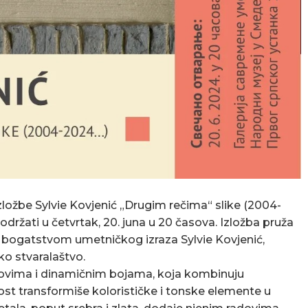
ožbe Sylvie Kovjenić „Drugim rečima“ slike (2004-
držati u četvrtak, 20. juna u 20 časova. Izložba pruža
a bogatstvom umetničkog izraza Sylvie Kovjenić,
sko stvaralaštvo.
stovima i dinamičnim bojama, koja kombinuju
st transformiše kolorističke i tonske elemente u