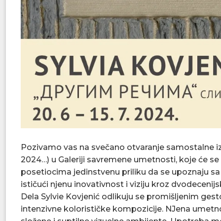
Pozivamo vas na svečano otvaranje samostalne izl
2024…) u Galeriji savremene umetnosti, koje će se o
posetiocima jedinstvenu priliku da se upoznaju s
ističući njenu inovativnost i viziju kroz dvodecenij
Dela Sylvie Kovjenić odlikuju se promišljenim ge
intenzivne kolorističke kompozicije. NJena umetno