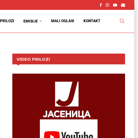
vcu
d
PRILOZI
MALI OGLASI
KONTAKT
EMISIJE
VIDEO PRILOZI