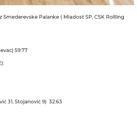
i iz Smederevske Palanke ( Mladost SP, CSK Rollling
evac) 59:77
):
vić 31, Stojanović 9) 32:63