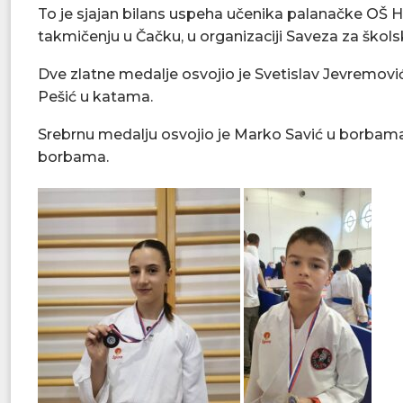
To je sjajan bilans uspeha učenika palanačke OŠ 
takmičenju u Čačku, u organizaciji Saveza za školsk
Dve zlatne medalje osvojio je Svetislav Jevremović
Pešić u katama.
Srebrnu medalju osvojio je Marko Savić u borbama
borbama.