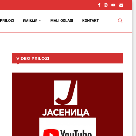
PRILOZI
MALI OGLASI
KONTAKT
EMISIJE
VIDEO PRILOZI