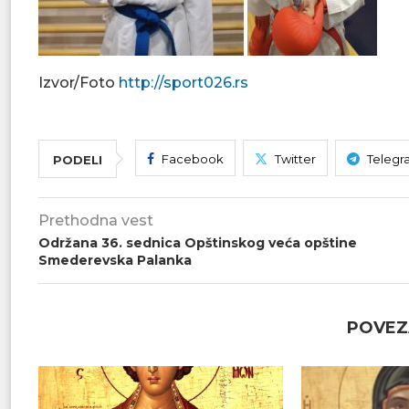
Izvor/Foto
http://sport026.rs
Facebook
Twitter
Telegr
PODELI
Prethodna vest
Održana 36. sednica Opštinskog veća opštine
Smederevska Palanka
POVEZ