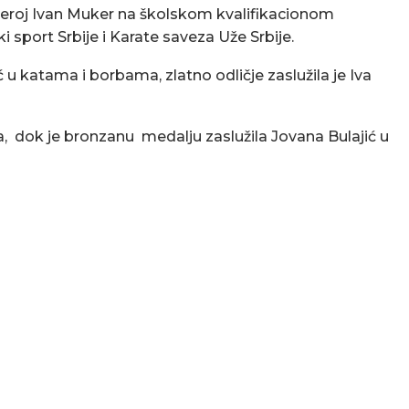
Heroj Ivan Muker na školskom kvalifikacionom
i sport Srbije i Karate saveza Uže Srbije.
 u katama i borbama, zlatno odličje zaslužila je Iva
, dok je bronzanu medalju zaslužila Jovana Bulajić u