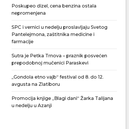
Poskupeo dizel, cena benzina ostala
nepromenjena
SPC i vernici u nedelju proslavljaju Svetog
Pantelejmona, zaštitnika medicine i
farmacije
Sutra je Petka Trnova – praznik posvećen
prepodobnoj mučenici Paraskevi
„Gondola etno vajb“ festival od 8. do 12.
avgusta na Zlatiboru
Promocija knjige „Blagi dani“ Žarka Talijana
u nedelju u Azanji