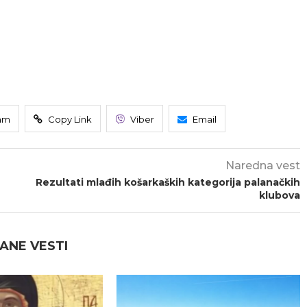
am
Copy Link
Viber
Email
Naredna vest
Rezultati mlađih košarkaških kategorija palanačkih
klubova
ANE VESTI